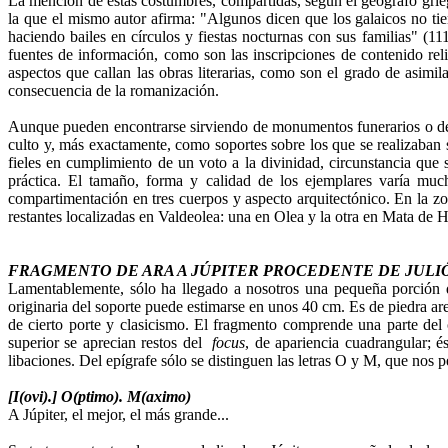
La mención de estas costumbres, compartidas, según el geógrafo grieg
la que el mismo autor afirma: "Algunos dicen que los galaicos no tie
haciendo bailes en círculos y fiestas nocturnas con sus familias" (11
fuentes de información, como son las inscripciones de contenido relig
aspectos que callan las obras literarias, como son el grado de asimi
consecuencia de la romanización.
Aunque pueden encontrarse sirviendo de monumentos funerarios o de o
culto y, más exactamente, como soportes sobre los que se realizaban s
fieles en cumplimiento de un voto a la divinidad, circunstancia que
práctica. El tamaño, forma y calidad de los ejemplares varía much
compartimentación en tres cuerpos y aspecto arquitectónico. En la zo
restantes localizadas en Valdeolea: una en Olea y la otra en Mata de 
FRAGMENTO DE ARA A JÚPITER PROCEDENTE DE JULI
Lamentablemente, sólo ha llegado a nosotros una pequeña porción d
originaria del soporte puede estimarse en unos 40 cm. Es de piedra aren
de cierto porte y clasicismo. El fragmento comprende una parte del 
superior se aprecian restos del
focus
, de apariencia cuadrangular; é
libaciones. Del epígrafe sólo se distinguen las letras O y M, que nos per
[I(ovi).] O(ptimo). M(aximo)
A Júpiter, el mejor, el más grande...