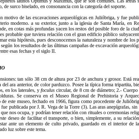
s epítetos latinos Optimus y Maximus, que le son comunes. Las letras 
o, de surco biselado, en consonancia con la categoría del soporte.
n motivo de las excavaciones arqueológicas en Julióbriga, y fue publ
erio moderno. a su exterior, junto a la iglesia de Santa María, en Re
onde, en cotas más profundas yacen los restos del posible foro de la ci
es probable que tuviera relación con el gran edificio público subyacente
irmar esta hipótesis, pues desconocemos la naturaleza y nombre de los
o, según los resultados de las últimas campañas de excavación arqueológi
ntre esas fechas y el siglo II.
IO
nsiones: tan sólo 38 cm de altura por 23 de anchura y grosor. Está rea
 del ara anterior, de color parduzco. Posee la típica forma tripartita, 
, en los laterales, y
foculus
circular, de 8 cm de diámetro; 2.- Cuerpo
duras. Se conserva en el Museo Regional de Prehistoria y Arqueol
io de este museo, fechado en 1966, figura como procedente de Julióbri
 fue publicada por J. R. Vega de la Torre (3). Las aras anepígrafas, sin
 que nos ocupa, y podrían tener relación con rituales o ceremonias rel
te deseo de facilitar el transporte, o bien, simplemente, a su relació
star ante un elemento de culto privado, guardado en el interior de l
ado luz sobre este tema.