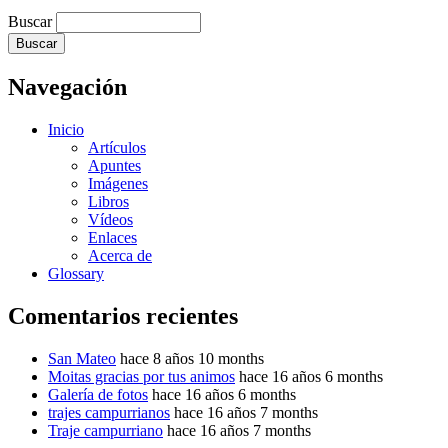
Buscar
Navegación
Inicio
Artículos
Apuntes
Imágenes
Libros
Vídeos
Enlaces
Acerca de
Glossary
Comentarios recientes
San Mateo
hace 8 años 10 months
Moitas gracias por tus animos
hace 16 años 6 months
Galería de fotos
hace 16 años 6 months
trajes campurrianos
hace 16 años 7 months
Traje campurriano
hace 16 años 7 months