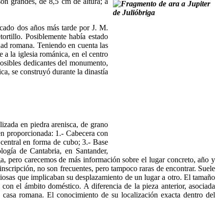
son grandes, de 8,5 cm de altura; a
icado dos años más tarde por J. M.
tortillo. Posiblemente había estado
udad romana. Teniendo en cuenta las
 a la iglesia románica, en el centro
 posibles dedicantes del monumento,
ca, se construyó durante la dinastía
lizada en piedra arenisca, de grano
bien proporcionada: 1.- Cabecera con
 central en forma de cubo; 3.- Base
ogía de Cantabria, en Santander,
ga, pero carecemos de más información sobre el lugar concreto, año y
 inscripción, no son frecuentes, pero tampoco raras de encontrar. Suele
igiosas que implicaban su desplazamiento de un lugar a otro. El tamaño
n con el ámbito doméstico. A diferencia de la pieza anterior, asociada
a casa romana. El conocimiento de su localización exacta dentro del