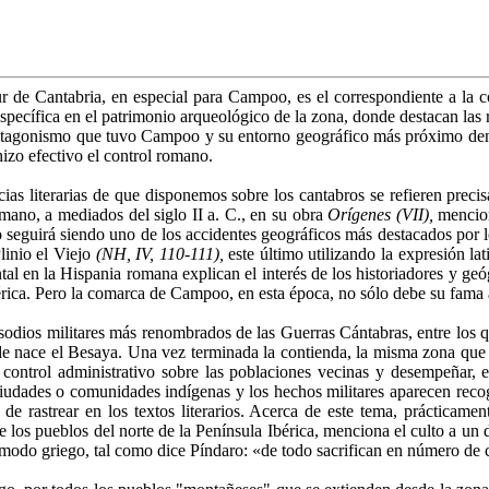
ur de Cantabria, en especial para Campoo, es el correspondiente a la 
pecífica en el patrimonio arqueológico de la zona, donde destacan las ru
protagonismo que tuvo Campoo y su entorno geográfico más próximo dent
hizo efectivo el control romano.
ias literarias de que disponemos sobre los cantabros se refieren preci
mano, a mediados del siglo II a. C., en su obra
Orígenes (VII),
mencion
o seguirá siendo uno de los accidentes geográficos más destacados por lo
Plinio el Viejo
(NH, IV, 110-111),
este último utilizando la expresión la
 en la Hispania romana explican el interés de los historiadores y geóg
érica. Pero la comarca de Campoo, en esta época, no sólo debe su fama 
pisodios militares más renombrados de las Guerras Cántabras, entre los 
de nace el Besaya. Una vez terminada la contienda, la misma zona que h
control administrativo sobre las poblaciones vecinas y desempeñar, en
iudades o comunidades indígenas y los hechos militares aparecen recogi
es de rastrear en los textos literarios. Acerca de este tema, práctica
 los pueblos del norte de la Península Ibérica, menciona el culto a un 
modo griego, tal como dice Píndaro: «de todo sacrifican en número de c