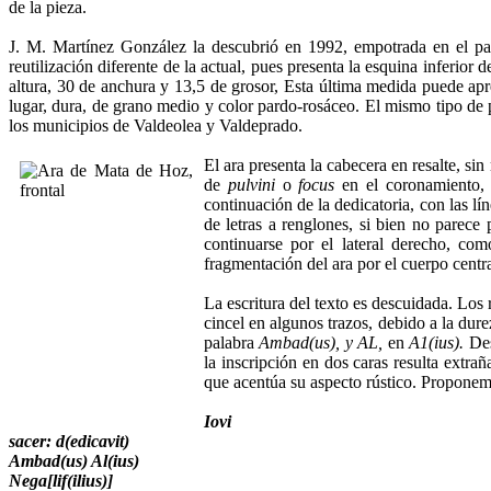
de la pieza.
J. M. Martínez González la descubrió en 1992, empotrada en el pa
reutilización diferente de la actual, pues presenta la esquina infer
altura, 30 de anchura y 13,5 de grosor, Esta última medida puede apr
lugar, dura, de grano medio y color pardo-rosáceo. El mismo tipo de pi
los municipios de Valdeolea y Valdeprado.
El ara presenta la cabecera en resalte, sin
de
pulvini
o
focus
en el coronamiento, p
continuación de la dedicatoria, con las lín
de letras a renglones, si bien no parece 
continuarse por el lateral derecho, co
fragmentación del ara por el cuerpo centr
La escritura del texto es descuidada. Los 
cincel en algunos trazos, debido a la dure
palabra
Ambad(us), y AL,
en
A1(ius).
Des
la inscripción en dos caras resulta extra
que acentúa su aspecto rústico. Proponemos
Iovi
sacer: d(edicavit)
Ambad(us) Al(ius)
Nega[lif(ilius)]