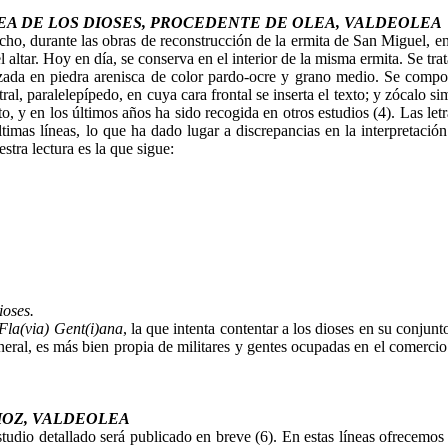
EA DE LOS DIOSES, PROCEDENTE DE OLEA, VALDEOLEA
ho, durante las obras de reconstrucción de la ermita de San Miguel, en e
 altar. Hoy en día, se conserva en el interior de la misma ermita. Se tr
izada en piedra arenisca de color pardo-ocre y grano medio. Se compo
ral, paralelepípedo, en cuya cara frontal se inserta el texto; y zócalo 
y en los últimos años ha sido recogida en otros estudios (4). Las letra
imas líneas, lo que ha dado lugar a discrepancias en la interpretación 
estra lectura es la que sigue:
ioses.
Fla(via) Gent(i)ana
, la que intenta contentar a los dioses en su conj
general, es más bien propia de militares y gentes ocupadas en el comerc
HOZ, VALDEOLEA
estudio detallado será publicado en breve (6). En estas líneas ofrecemos