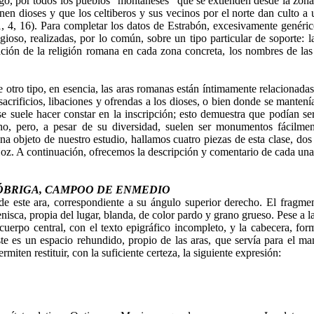
o, por todos los pueblos "montañeses" que se extienden desde la zona ga
nen dioses y que los celtiberos y sus vecinos por el norte dan culto a 
1, 4, 16). Para completar los datos de Estrabón, excesivamente genéric
ioso, realizadas, por lo común, sobre un tipo particular de soporte: las
lación de la religión romana en cada zona concreta, los nombres de la
tro tipo, en esencia, las aras romanas están íntimamente relacionadas 
acrificios, libaciones y ofrendas a los dioses, o bien donde se manten
 se suele hacer constar en la inscripción; esto demuestra que podían s
o, pero, a pesar de su diversidad, suelen ser monumentos fácilment
na objeto de nuestro estudio, hallamos cuatro piezas de esta clase, dos
Hoz. A continuación, ofrecemos la descripción y comentario de cada una 
ÓBRIGA, CAMPOO DE ENMEDIO
e este ara, correspondiente a su ángulo superior derecho. El fragme
isca, propia del lugar, blanda, de color pardo y grano grueso. Pese a la
cuerpo central, con el texto epigráfico incompleto, y la cabecera, f
ste es un espacio rehundido, propio de las aras, que servía para el man
miten restituir, con la suficiente certeza, la siguiente expresión: