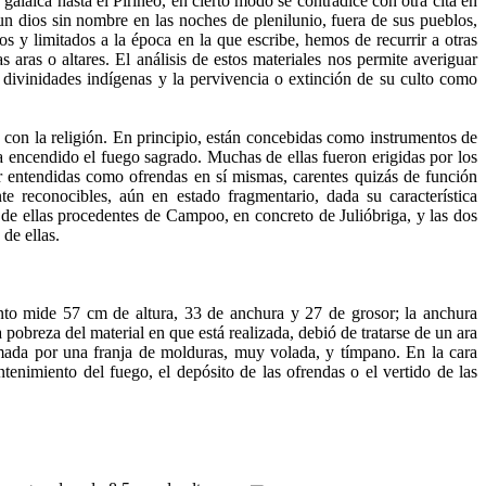
laica hasta el Pirineo, en cierto modo se contradice con otra cita en
un dios sin nombre en las noches de plenilunio, fuera de sus pueblos,
os y limitados a la época en la que escribe, hemos de recurrir a otras
 aras o altares. El análisis de estos materiales nos permite averiguar
s divinidades indígenas y la pervivencia o extinción de su culto como
con la religión. En principio, están concebidas como instrumentos de
ía encendido el fuego sagrado. Muchas de ellas fueron erigidas por los
er entendidas como ofrendas en sí mismas, carentes quizás de función
e reconocibles, aún en estado fragmentario, dada su característica
 de ellas procedentes de Campoo, en concreto de Julióbriga, y las dos
de ellas.
nto mide 57 cm de altura, 33 de anchura y 27 de grosor; la anchura
 pobreza del material en que está realizada, debió de tratarse de un ara
ormada por una franja de molduras, muy volada, y tímpano. En la cara
tenimiento del fuego, el depósito de las ofrendas o el vertido de las