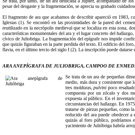
Se trata, por tanto, de un ara dedicada a Júpiter, acompañado de lo
pesar del desgaste y la fragmentación, se aprecia su grabado cuidados
El fragmento de ara que acabamos de describir apareció en 1983, co
Iglesias (1). Se encontró en las proximidades de la pared del cement
reutilizado en la necrópolis medieval que se localiza en esta zona, d
características monumentales del ara y el lugar concreto del hallazgo, 
cívico de Juliobriga. La fragmentación del epígrafe nos impide conf
que quizás figuraban en la parte perdida del texto. El edificio del for
flavia, en el último tercio del siglo I (2). La inscripción puede datarse e
ARA ANEPÍGRAFA DE JULIOBRIGA, CAMPOO DE ENMED
Se trata de un ara de pequeñas dime
medio, más dura y consistente que la
tres molduras,
pulvini
poco resaltados
compuesta por un zócalo y dos mol
expuesta al público. En el inventar
circunstancias del hallazgo. En 1975
tratarse de piezas pequeñas, como la
reducido del ara puede obedecer a es
quizás al foro público, podríamos e
yacimiento de Julióbriga habría arroj