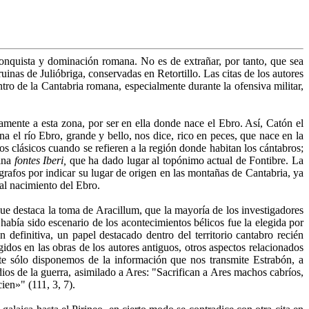
conquista y dominación romana. No es de extrañar, por tanto, que sea
inas de Julióbriga, conservadas en Retortillo. Las citas de los autores
ro de la Cantabria romana, especialmente durante la ofensiva militar,
samente a esta zona, por ser en ella donde nace el Ebro. Así, Catón el
a el río Ebro, grande y bello, nos dice, rico en peces, que nace en la
s clásicos cuando se refieren a la región donde habitan los cántabros;
tina
fontes Iberi,
que ha dado lugar al topónimo actual de Fontibre. La
rafos por indicar su lugar de origen en las montañas de Cantabria, ya
al nacimiento del Ebro.
que destaca la toma de Aracillum, que la mayoría de los investigadores
abía sido escenario de los acontecimientos bélicos fue la elegida por
 definitiva, un papel destacado dentro del territorio cantabro recién
dos en las obras de los autores antiguos, otros aspectos relacionados
mente sólo disponemos de la información que nos transmite Estrabón, a
dios de la guerra, asimilado a Ares: "Sacrifican a Ares machos cabríos,
ien»" (111, 3, 7).