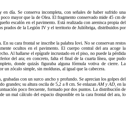
 en día. Se conserva incompleta, con señales de haber sufrido una
nes, poco mayor que la de Olea. El fragmento conservado mide 45 cm de
queño escalón en el pavimento. Está realizada con arenisca propia del
 prados de la Legión IV y el territorio de Julióbriga, distribuidos por
a. En su cara frontal se inscribe la palabra Iovi. No se conservan restos
lmente ocultos en el pavimento. El cuerpo central del ara acoge la
recho. Al hallarse el epígrafe incrustado en el piso, no puede la pérdida
erior del ara; en concreto, falta el final de la cuarta línea, que pudo
mpleto, donde quizás figuraba alguna fórmula votiva de cierre. La
r un zócalo simple, sin molduras, al igual que la cabecera.
cas, grabadas con un surco ancho y profundo. Se aprecian los golpes del
ado grandes; su altura oscila de 5,2 a 8 cm. Se enlazan
AM y AD,
en la
puntuación poco frecuente, formado por dos puntos. La distribución de
e un mal cálculo del espacio disponible en la cara frontal del ara, lo