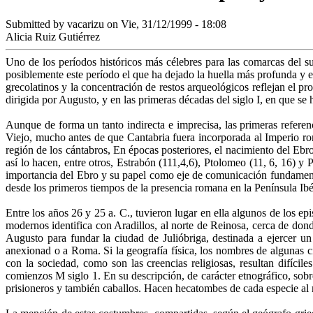
Submitted by
vacarizu
on Vie, 31/12/1999 - 18:08
Alicia Ruiz Gutiérrez
Uno de los períodos históricos más célebres para las comarcas del s
posiblemente este período el que ha dejado la huella más profunda y es
grecolatinos y la concentración de restos arqueológicos reflejan el 
dirigida por Augusto, y en las primeras décadas del siglo I, en que se 
Aunque de forma un tanto indirecta e imprecisa, las primeras referenc
Viejo, mucho antes de que Cantabria fuera incorporada al Imperio ro
región de los cántabros, En épocas posteriores, el nacimiento del Ebr
así lo hacen, entre otros, Estrabón (111,4,6), Ptolomeo (11, 6, 16) y 
importancia del Ebro y su papel como eje de comunicación fundamental
desde los primeros tiempos de la presencia romana en la Península Ib
Entre los años 26 y 25 a. C., tuvieron lugar en ella algunos de los e
modernos identifica con Aradillos, al norte de Reinosa, cerca de don
Augusto para fundar la ciudad de Julióbriga, destinada a ejercer un 
anexionad o a Roma. Si la geografía física, los nombres de algunas c
con la sociedad, como son las creencias religiosas, resultan difícil
comienzos M siglo 1. En su descripción, de carácter etnográfico, sobre
prisioneros y también caballos. Hacen hecatombes de cada especie al 