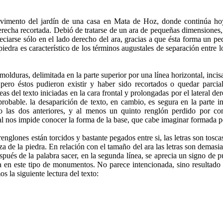
vimento del jardín de una casa en Mata de Hoz, donde continúa hoy
ior derecha recortada. Debió de tratarse de un ara de pequeñas dimensio
eciarse sólo en el lado derecho del ara, gracias a que ésta forma un pe
edra es característico de los términos augustales de separación entre los
 molduras, delimitada en la parte superior por una línea horizontal, incis
ero éstos pudieron existir y haber sido recortados o quedar parcia
eas del texto iniciadas en la cara frontal y prolongadas por el lateral de
probable. la desaparición de texto, en cambio, es segura en la parte inf
mo las dos anteriores, y al menos un quinto renglón perdido por co
al nos impide conocer la forma de la base, que cabe imaginar formada po
renglones están torcidos y bastante pegados entre si, las letras son tos
za de la piedra. En relación con el tamaño del ara las letras son demasi
pués de la palabra sacer, en la segunda línea, se aprecia un signo de 
ña en este tipo de monumentos. No parece intencionada, sino resultado d
 la siguiente lectura del texto: