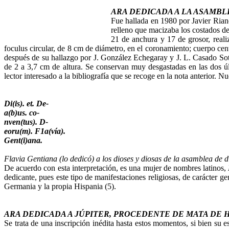
ARA DEDICADA A LA ASAMBL
Fue hallada en 1980 por Javier Rianc
relleno que macizaba los costados del
21 de anchura y 17 de grosor, real
foculus circular, de 8 cm de diámetro, en el coronamiento; cuerpo cent
después de su hallazgo por J. González Echegaray y J. L. Casado Soto, 
de 2 a 3,7 cm de altura. Se conservan muy desgastadas en las dos últ
lector interesado a la bibliografía que se recoge en la nota anterior. Nu
Di(is). et. De-
a(b)us. co­-
nven(tus). D­-
eoru(m). F1a(vía).
Gent(i)ana.
Flavia Gentiana (lo dedicó) a los dioses y diosas de la asamblea de d
De acuerdo con esta interpretación, es una mujer de nombres latinos,
dedicante, pues este tipo de manifestaciones religiosas, de carácter 
Germania y la propia Hispania (5).
ARA DEDICADA A JÚPITER, PROCEDENTE DE MATA DE 
Se trata de una inscripción inédita hasta estos momentos, si bien su 