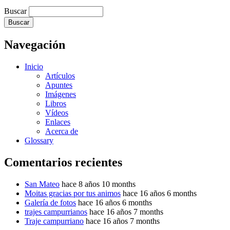
Buscar
Navegación
Inicio
Artículos
Apuntes
Imágenes
Libros
Vídeos
Enlaces
Acerca de
Glossary
Comentarios recientes
San Mateo
hace 8 años 10 months
Moitas gracias por tus animos
hace 16 años 6 months
Galería de fotos
hace 16 años 6 months
trajes campurrianos
hace 16 años 7 months
Traje campurriano
hace 16 años 7 months