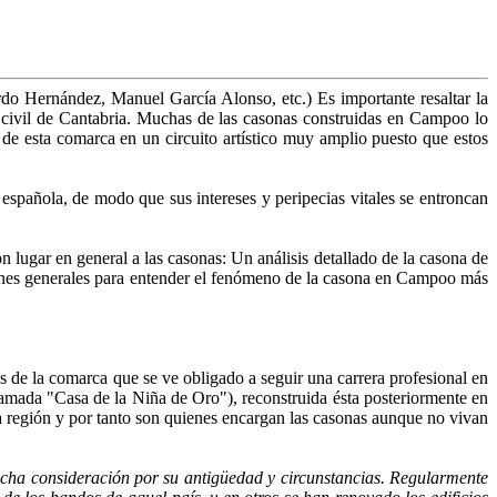
o Hernández, Manuel García Alonso, etc.) Es importante resaltar la
a civil de Cantabria. Muchas de las casonas construidas en Campoo lo
a de esta comarca en un circuito artístico muy amplio puesto que estos
 española, de modo que sus intereses y peripecias vitales se entroncan
lugar en general a las casonas: Un análisis detallado de la casona de
iones generales para entender el fenómeno de la casona en Campoo más
de la comarca que se ve obligado a seguir una carrera profesional en
(llamada "Casa de la Niña de Oro"), reconstruida ésta posteriormente en
la región y por tanto son quienes encargan las casonas aunque no vivan
mucha consideración por su antigüedad y circunstancias. Regularmente