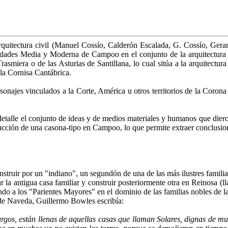
tectura civil (Manuel Cossío, Calderón Escalada, G. Cossío, Gerard
las Edades Media y Moderna de Campoo en el conjunto de la arquitectur
rasmiera o de las Asturias de Santillana, lo cual sitúa a la arquitectur
la Cornisa Cantábrica.
onajes vinculados a la Corte, América u otros territorios de la Corona
lle el conjunto de ideas y de medios materiales y humanos que dieron 
rucción de una casona-tipo en Campoo, lo que permite extraer conclus
ir por un "indiano", un segundón de una de las más ilustres familias 
ar la antigua casa familiar y construir posteriormente otra en Reinosa 
ndo a los "Parientes Mayores" en el dominio de las familias nobles de 
 de Naveda, Guillermo Bowles escribía:
urgos, están llenas de aquellas casas que llaman Solares, dignas de 