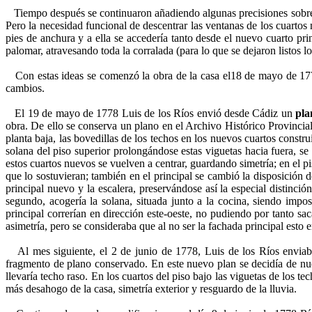
Tiempo después se continuaron añadiendo algunas precisiones sobre la 
Pero la necesidad funcional de descentrar las ventanas de los cuartos 
pies de anchura y a ella se accedería tanto desde el nuevo cuarto pr
palomar, atravesando toda la corralada (para lo que se dejaron listos lo
Con estas ideas se comenzó la obra de la casa el18 de mayo de 1778,
cambios.
El 19 de mayo de 1778 Luis de los Ríos envió desde Cádiz un
pla
obra. De ello se conserva un plano en el Archivo Histórico Provincial
planta baja, las bovedillas de los techos en los nuevos cuartos constru
solana del piso superior prolongándose estas viguetas hacia fuera, se
estos cuartos nuevos se vuelven a centrar, guardando simetría; en el pi
que lo sostuvieran; también en el principal se cambió la disposición de
principal nuevo y la escalera, preservándose así la especial distinció
segundo, acogería la solana, situada junto a la cocina, siendo impos
principal correrían en dirección este-oeste, no pudiendo por tanto sac
asimetría, pero se consideraba que al no ser la fachada principal esto e
Al mes siguiente, el 2 de junio de 1778, Luis de los Ríos envia
fragmento de plano conservado. En este nuevo plan se decidía de nuevo
llevaría techo raso. En los cuartos del piso bajo las viguetas de los tec
más desahogo de la casa, simetría exterior y resguardo de la lluvia.