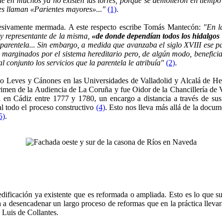
que en muchos ya no existen las torres, porque se demolieron en tiempo 
es llaman «Parientes mayores»..."
(1)
.
resivamente mermada. A este respecto escribe Tomás Mantecón:
"En l
y representante de la misma,
«de donde dependían todos los hidalgos 
a parentela... Sin embargo, a medida que avanzaba el siglo XVIII ese
marginados por el sistema hereditario pero, de algún modo, beneficia
 conjunto los servicios que la parentela le atribuía"
(2)
.
 Leves y Cánones en las Universidades de Valladolid y Alcalá de Hen
imen de la Audiencia de La Coruña y fue Oidor de la Chancillería de V
a en Cádiz entre 1777 y 1780, un encargo a distancia a través de sus
l todo el proceso constructivo
(4)
. Esto nos lleva más allá de la docume
5)
.
ificación ya existente que es reformada o ampliada. Esto es lo que 
va a desencadenar un largo proceso de reformas que en la práctica llev
 Luis de Collantes.