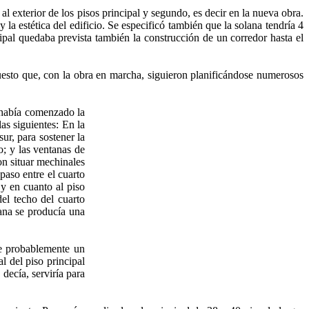
 exterior de los pisos principal y segundo, es decir en la nueva obra.
la estética del edificio. Se especificó también que la solana tendría 4
ipal quedaba prevista también la construcción de un corredor hasta el
uesto que, con la obra en marcha, siguieron planificándose numerosos
e había comenzado la
as siguientes: En la
sur, para sostener la
o; y las ventanas de
on situar mechinales
 paso entre el cuarto
 y en cuanto al piso
del techo del cuarto
lana se producía una
ce probablemente un
l del piso principal
 decía, serviría para