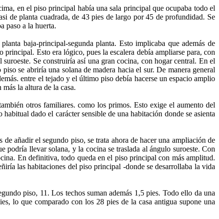
ima, en el piso principal había una sala principal que ocupaba todo el
 casi de planta cuadrada, de 43 pies de largo por 45 de profundidad. Se
a paso a la huerta.
lanta baja-principal-segunda planta. Esto implicaba que además de
o principal. Esto era lógico, pues la escalera debía ampliarse para, con
suroeste. Se construiría así una gran cocina, con hogar central. En el
mo piso se abriría una solana de madera hacia el sur. De manera general
además. entre el tejado y el último piso debía hacerse un espacio amplio
 más la altura de la casa.
también otros familiares. como los primos. Esto exige el aumento del
o habitual dado el carácter sensible de una habitación donde se asienta
e añadir el segundo piso, se trata ahora de hacer una ampliación de
ue podría llevar solana, y la cocina se traslada al ángulo suroeste. Con
cina. En definitiva, todo queda en el piso principal con más amplitud.
iría las habitaciones del piso principal -donde se desarrollaba la vida
 Segundo piso, 11. Los techos suman además 1,5 pies. Todo ello da una
1 pies, lo que comparado con los 28 pies de la casa antigua supone una