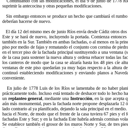
Continuando con las modificaciones, el día 9 de junio de 1778 Ríos 
suprimir la antecocina y otras pequeñas modificaciones.
Sin embargo entonces se produce un hecho que cambiará el rumbo de la
deberían hacerse de nuevo.
El día 12 del mismo mes de junio Ríos envía desde Cádiz otros dos pla
Este y se hará de nuevo, incluyendo la portada. Comienza entonces 
también en la Sur. También en ambas fachadas, o al menos en la princi
piso por medio de fajas y rematando el conjunto con cornisa de piedra
en el tercer piso de la fachada principal sustituyendo a una ventana (
de la casa para sostener la nueva altura y ordena rehacer todas las fa
los canteros de modo que la casa se alzaría hasta los 48 pies cíe alt
ventanas de este piso quedarían ya muy bajas respecto a la altura de 
continuó estableciendo modificaciones y enviando planos a Naveda 
conveniente.
En julio de 1778 Luis de los Ríos se lamentaba de no haber planifi
prácticamente todo. Incluso está tentado de deshacer todo lo hecho ha
un
replanteo general
, mediante una
Instrucción
, en la que acepta 
aún más monumental, pues la fachada norte propone desplazarla 12 ó 13
lado contrario al ya planificado, dejando la sala principal en el medi
hacia el Norte, de modo que el frente de la casa tuviera 67 pies y el 
fachadas Este y Sur; y en la fachada Este habría además cornisas volada
Se establece también el grosor de los muros Norte y Sur, de tres pies