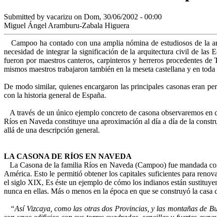
Submitted by
vacarizu
on Dom, 30/06/2002 - 00:00
Miguel Ángel Aramburu-Zabala Higuera
Campoo ha contado con una amplia nómina de estudiosos de la arqui
necesidad de integrar la significación de la arquitectura civil de 
fueron por maestros canteros, carpinteros y herreros procedentes de T
mismos maestros trabajaron también en la meseta castellana y en toda 
De modo similar, quienes encargaron las principales casonas eran pers
con la historia general de España.
A través de un único ejemplo concreto de casona observaremos en deta
Ríos en Naveda constituye una aproximación al día a día de la const
allá de una descripción general.
LA CASONA DE RÍOS EN NAVEDA
La Casona de la familia Ríos en Naveda (Campoo) fue mandada constru
América. Esto le permitió obtener los capitales suficientes para renov
el siglo XIX, Es éste un ejemplo de cómo los indianos están sustituye
nunca en ellas. Más o menos en la época en que se construyó la casa
“
Así Vizcaya, como las otras dos Provincias, y las montañas de B