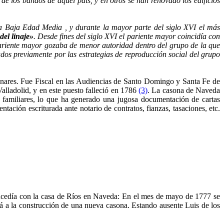
de los bandos de aquel país, y en otros se han renovado los edificios
a Baja Edad Media , y durante la mayor parte del siglo XVI el más
del linaje»
. Desde fines del siglo XVI el pariente mayor coincidía con
 pariente mayor gozaba de menor autoridad dentro del grupo de la que
dos previamente por las estrategias de reproducción social del grupo
ares. Fue Fiscal en las Audiencias de Santo Domingo y Santa Fe de
alladolid, y en este puesto falleció en 1786
(3)
. La casona de Naveda
 familiares, lo que ha generado una jugosa documentación de cartas
ntación escriturada ante notario de contratos, fianzas, tasaciones, etc.
sucedía con la casa de Ríos en Naveda: En el mes de mayo de 1777 se
ará a la construcción de una nueva casona. Estando ausente Luis de los