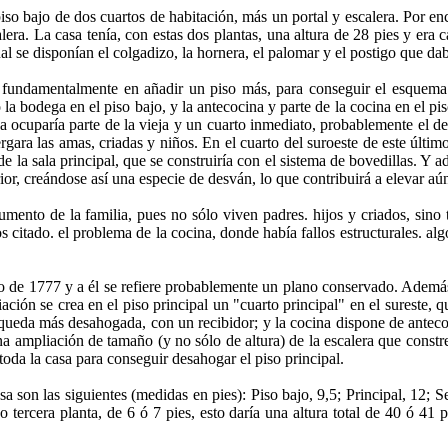
so bajo de dos cuartos de habitación, más un portal y escalera. Por enc
calera. La casa tenía, con estas dos plantas, una altura de 28 pies y era
ual se disponían el colgadizo, la hornera, el palomar y el postigo que dab
undamentalmente en añadir un piso más, para conseguir el esquema p
a bodega en el piso bajo, y la antecocina y parte de la cocina en el pis
 ocuparía parte de la vieja y un cuarto inmediato, probablemente el del 
ergara las amas, criadas y niños. En el cuarto del suroeste de este últi
de la sala principal, que se construiría con el sistema de bovedillas. Y 
rior, creándose así una especie de desván, lo que contribuirá a elevar aún
ento de la familia, pues no sólo viven padres. hijos y criados, sino 
 citado. el problema de la cocina, donde había fallos estructurales. alg
de 1777 y a él se refiere probablemente un plano conservado. Además d
iación se crea en el piso principal un "cuarto principal" en el sureste, q
 queda más desahogada, con un recibidor; y la cocina dispone de anteco
a ampliación de tamaño (y no sólo de altura) de la escalera que constreñ
 toda la casa para conseguir desahogar el piso principal.
a son las siguientes (medidas en pies): Piso bajo, 9,5; Principal, 12;
o tercera planta, de 6 ó 7 pies, esto daría una altura total de 40 ó 4