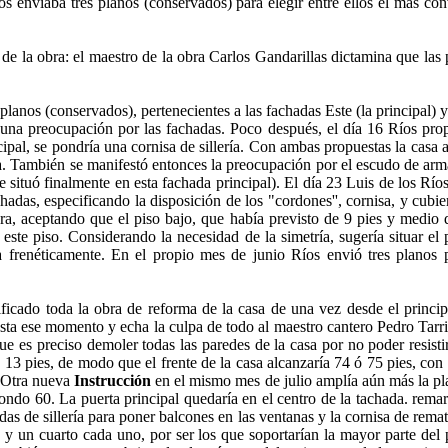
enviaba tres planos (conservados) para elegir entre ellos el más conve
 obra: el maestro de la obra Carlos Gandarillas dictamina que las pare
nos (conservados), pertenecientes a las fachadas Este (la principal) y 
una preocupación por las fachadas. Poco después, el día 16 Ríos prop
pal, se pondría una cornisa de sillería. Con ambas propuestas la casa a
. También se manifestó entonces la preocupación por el escudo de armas
se situó finalmente en esta fachada principal). El día 23 Luis de los R
chadas, especificando la disposición de los "cordones'', cornisa, y cub
ura, aceptando que el piso bajo, que había previsto de 9 pies y medio 
este piso. Considerando la necesidad de la simetría, sugería situar el 
frenéticamente. En el propio mes de junio Ríos envió tres planos par
cado toda la obra de reforma de la casa de una vez desde el principi
sta ese momento y echa la culpa de todo al maestro cantero Pedro Tarriba
que es preciso demoler todas las paredes de la casa por no poder resisti
 pies, de modo que el frente de la casa alcanzaría 74 ó 75 pies, con lo
o. Otra nueva
Instrucción
en el mismo mes de julio amplía aún más la pla
fondo 60. La puerta principal quedaría en el centro de la tachada. remarc
s de sillería para poner balcones en las ventanas y la cornisa de remate
 y un cuarto cada uno, por ser los que soportarían la mayor parte del pe