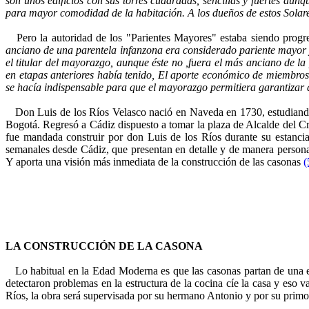
son unos edificios con sus torres cuadradas, sencillas y fuertes aun
para mayor comodidad de la habitación. A los dueños de estos Solar
Pero la autoridad de los "Parientes Mayores" estaba siendo prog
anciano de una parentela infanzona era considerado pariente mayor 
el titular del mayorazgo, aunque éste no ,fuera el más anciano de l
en etapas anteriores había tenido, El aporte económico de miembros 
se hacía indispensable para que el mayorazgo permitiera garantizar al
Don Luis de los Ríos Velasco nació en Naveda en 1730, estudiando
Bogotá. Regresó a Cádiz dispuesto a tomar la plaza de Alcalde del Cr
fue mandada construir por don Luis de los Ríos durante su estanci
semanales desde Cádiz, que presentan en detalle y de manera persona
Y aporta una visión más inmediata de la construcción de las casonas
(
LA CONSTRUCCIÓN DE LA CASONA
Lo habitual en la Edad Moderna es que las casonas partan de una ed
detectaron problemas en la estructura de la cocina cíe la casa y eso 
Ríos, la obra será supervisada por su hermano Antonio y por su primo