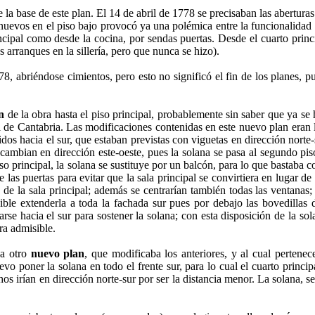
base de este plan. El 14 de abril de 1778 se precisaban las aberturas al
nuevos en el piso bajo provocó ya una polémica entre la funcionalidad y 
incipal como desde la cocina, por sendas puertas. Desde el cuarto princ
s arranques en la sillería, pero que nunca se hizo).
 abriéndose cimientos, pero esto no significó el fin de los planes, p
n
de la obra hasta el piso principal, probablemente sin saber que ya s
 de Cantabria. Las modificaciones contenidas en este nuevo plan eran l
idos hacia el sur, que estaban previstas con viguetas en dirección norte-
 cambian en dirección este-oeste, pues la solana se pasa al segundo pis
so principal, la solana se sustituye por un balcón, para lo que bastaba c
 las puertas para evitar que la sala principal se convirtiera en lugar de
n de la sala principal; además se centrarían también todas las ventanas;
ible extenderla a toda la fachada sur pues por debajo las bovedillas 
arse hacia el sur para sostener la solana; con esta disposición de la so
ra admisible.
ba otro
nuevo plan
, que modificaba los anteriores, y al cual pertene
 poner la solana en todo el frente sur, para lo cual el cuarto principa
hos irían en dirección norte-sur por ser la distancia menor. La solana, se