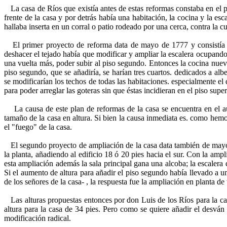
La casa de Ríos que existía antes de estas reformas constaba en el pi
frente de la casa y por detrás había una habitación, la cocina y la es
hallaba inserta en un corral o patio rodeado por una cerca, contra la c
El primer proyecto de reforma data de mayo de 1777 y consistía f
deshacer el tejado había que modificar y ampliar la escalera ocupando l
una vuelta más, poder subir al piso segundo. Entonces la cocina nueva
piso segundo, que se añadiría, se harían tres cuartos. dedicados a alb
se modificarían los techos de todas las habitaciones. especialmente el 
para poder arreglar las goteras sin que éstas incidieran en el piso supe
La causa de este plan de reformas de la casa se encuentra en el aum
tamaño de la casa en altura. Si bien la causa inmediata es. como hemos
el "fuego" de la casa.
El segundo proyecto de ampliación de la casa data también de mayo 
la planta, añadiendo al edificio 18 ó 20 pies hacia el sur. Con la ampl
esta ampliación además la sala principal gana una alcoba; la escalera
Si el aumento de altura para añadir el piso segundo había llevado a un
de los señores de la casa- , la respuesta fue la ampliación en planta de
Las alturas propuestas entonces por don Luis de los Ríos para la cas
altura para la casa de 34 pies. Pero como se quiere añadir el desván 
modificación radical.