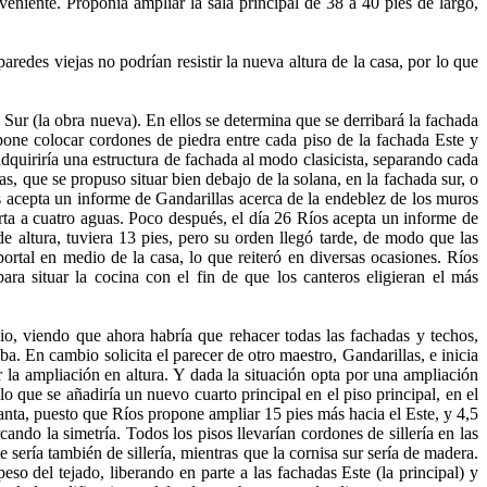
niente. Proponía ampliar la sala principal de 38 a 40 pies de largo,
des viejas no podrían resistir la nueva altura de la casa, por lo que
Sur (la obra nueva). En ellos se determina que se derribará la fachada
one colocar cordones de piedra entre cada piso de la fachada Este y
dquiriría una estructura de fachada al modo clasicista, separando cada
, que se propuso situar bien debajo de la solana, en la fachada sur, o
íos acepta un informe de Gandarillas acerca de la endeblez de los muros
ierta a cuatro aguas. Poco después, el día 26 Ríos acepta un informe de
de altura, tuviera 13 pies, pero su orden llegó tarde, de modo que las
portal en medio de la casa, lo que reiteró en diversas ocasiones. Ríos
a situar la cocina con el fin de que los canteros eligieran el más
o, viendo que ahora habría que rehacer todas las fachadas y techos,
. En cambio solicita el parecer de otro maestro, Gandarillas, e inicia
r la ampliación en altura. Y dada la situación opta por una ampliación
 que se añadiría un nuevo cuarto principal en el piso principal, en el
nta, puesto que Ríos propone ampliar 15 pies más hacia el Este, y 4,5
ando la simetría. Todos los pisos llevarían cordones de sillería en las
 sería también de sillería, mientras que la cornisa sur sería de madera.
so del tejado, liberando en parte a las fachadas Este (la principal) y