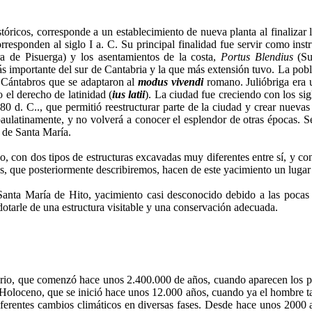
tóricos, corresponde a un establecimiento de nueva planta al finalizar 
rresponden al siglo I a. C. Su principal finalidad fue servir como in
a de Pisuerga) y los asentamientos de la costa,
Portus Blendius
(Su
 importante del sur de Cantabria y la que más extensión tuvo. La pobl
os Cántabros que se adaptaron al
modus vivendi
romano. Julióbriga era
el derecho de latinidad (
ius latii
). La ciudad fue creciendo con los sigl
0 d. C.., que permitió reestructurar parte de la ciudad y crear nuevas c
paulatinamente, y no volverá a conocer el esplendor de otras épocas. S
a de Santa María.
on dos tipos de estructuras excavadas muy diferentes entre sí, y con u
, que posteriormente describiremos, hacen de este yacimiento un lugar
Santa María de Hito, yacimiento casi desconocido debido a las pocas
dotarle de una estructura visitable y una conservación adecuada.
o, que comenzó hace unos 2.400.000 de años, cuando aparecen los prime
l Holoceno, que se inició hace unos 12.000 años, cuando ya el hombre t
iferentes cambios climáticos en diversas fases. Desde hace unos 2000