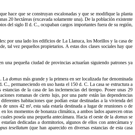
o que hace que se construyan escalonadas y que se modifique la planta
unas 20 hectáreas (excavada solamente una). De la población existente
pios del siglo II d. C., ocupaban cargos importantes fuera de su región,
s: por una lado los edificios de La Llanuca, los Morillos y la casa de
de, tal vez pequeños propietarios. A estas dos clases sociales hay que
en una pequeña ciudad de provincias actuarían siguiendo patrones ya
a. La
domus
más grande y la primera en ser localizada fue denominada
d. C., permaneciendo en uso hasta el 150 d. C. La casa se estructura a
s estancias de la casa de las inclemencias del tiempo. Posee unas 29
caciones romanas de cierto lujo, por una parte están las dependencias
r diferentes habitaciones que podían estar destinadas a la vivienda del
 de unos 42 m², esta sala estaría destinada a lugar de reuniones o de
ría en los momentos de bonanza climática, a ambos lados aparecen otras
s cuales poseía una pequeña antecámara. Hacia el oeste de la
domus
se
 estarían dedicadas a dormitorios, algunos de ellos con antecámara y
opus tesellatum
(que han aparecido en diversas estancias de esta casa