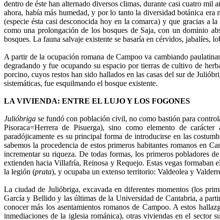
dentro de éste han alternado diversos climas, durante casi cuatro mi
ahora, había más humedad, y por lo tanto la diversidad botánica era 
(especie ésta casi desconocida hoy en la comarca) y que gracias a la
como una prolongación de los bosques de Saja, con un dominio absol
bosques. La fauna salvaje existente se basaría en cérvidos, jabalíes, 
A partir de la ocupación romana de Campoo va cambiando paulatinamen
degradando y fue ocupando su espacio por tierras de cultivo de herbá
porcino, cuyos restos han sido hallados en las casas del sur de Juliób
sistemáticas, fue esquilmando el bosque existente.
LA VIVIENDA: ENTRE EL LUJO Y LOS FOGONES
Julióbriga
se fundó con población civil, no como bastión para control
Pisoraca=Herrera de Pisuerga), sino como elemento de carácter a
paradójicamente es su principal forma de introducirse en las costum
sabemos la procedencia de estos primeros habitantes romanos en Cant
incrementar su riqueza. De todas formas, los primeros pobladores de
extienden hacia Villafría, Reinosa y Requejo. Estas vegas formaban 
la legión (
prata
), y ocupaba un extenso territorio: Valdeolea y Valder
La ciudad de Julióbriga, excavada en diferentes momentos (los prime
García y Bellido y las últimas de la Universidad de Cantabria, a par
conocer más los asentamientos romanos de Campoo. A estos hallazgo
inmediaciones de la iglesia románica), otras viviendas en el sector 