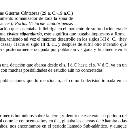
las Guerras Cántabras (29 a. C.-19 a.C.)
strumento romanizador de toda la zona de
ances),
Portas Victoriae luolobrigensis
ación que sustentaba Julióbriga en el momento de su fundación era de
 una
civitas stipendiaria
, esto significa que pagaba impuestos a Roma.
os, teniendo tal vez el máximo desarrollo en los siglos I-II d. C., (hay
asas). Hacia el siglo III d. C., y después de sufrir otro incendio que
erá posteriormente ocupada por población visigoda y finalmente en la
na datación que abarca desde el s. I d.C hasta el s. V d.C, ya en un
 con muchas posibilidades de estudio aún no concretadas.
 publicaciones que lo mencionan, así como la decisión tomada en su
ros homínidos sobre la tierra; y dentro de este extenso periodo (el
al como le conocemos hoy en día, pintaba las cuevas de Altamira o las
 años, nos encontramos en el periodo llamado Sub-atlántico, y aunque