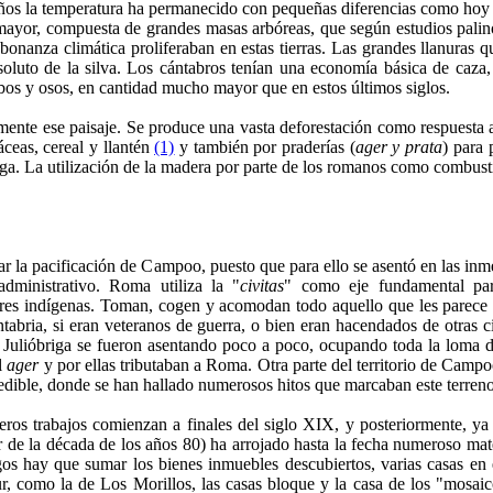
l años la temperatura ha permanecido con pequeñas diferencias como hoy
mayor, compuesta de grandes masas arbóreas, que según estudios palinol
 bonanza climática proliferaban en estas tierras. Las grandes llanura
uto de la silva. Los cántabros tenían una economía básica de caza, 
lobos y osos, en cantidad mucho mayor que en estos últimos siglos.
te ese paisaje. Se produce una vasta deforestación como respuesta a 
ceas, cereal y llantén
(1)
y también por praderías (
ager y prata
) para
riga. La utilización de la madera por parte de los romanos como combust
ar la pacificación de Campoo, puesto que para ello se asentó en las i
dministrativo. Roma utiliza la "
civitas
" como eje fundamental para
bres indígenas. Toman, cogen y acomodan todo aquello que les parece 
abria, si eran veteranos de guerra, o bien eran hacendados de otras ci
 Julióbriga se fueron asentando poco a poco, ocupando toda la loma de
el
ager
y por ellas tributaban a Roma. Otra parte del territorio de Campo
redible, donde se han hallado numerosos hitos que marcaban este terren
ros trabajos comienzan a finales del siglo XIX, y posteriormente, ya
tir de la década de los años 80) ha arrojado hasta la fecha numeroso ma
s hay que sumar los bienes inmuebles descubiertos, varias casas en e
sur, como la de Los Morillos, las casas bloque y la casa de los "mosai