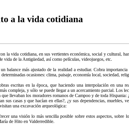
 a la vida cotidiana
con la vida cotidiana, en sus vertientes económica, social y cultural, h
e vida de la Antigüedad, así como películas, videojuegos, etc.
er un balance más ajustado de la realidad a estudiar. Cobra importanci
determinadas ocasiones: clima, paisaje, economía local, sociedad, religi
ras escritas en la época, que haciendo una interpolación en una r
ás compleja, y sólo se puede llegar a un acercamiento parcial. Los lect
 vida que llevaban los moradores romanos de Campoo y de toda Hispania:
n sus casas y que hacían en ellas?, ¿y sus dependencias, muebles, ve
visitan una excavación arqueológica:
ecer una visión lo más sencilla posible sobre estos aspectos, sobre l
aría de Hito en Valderredible.