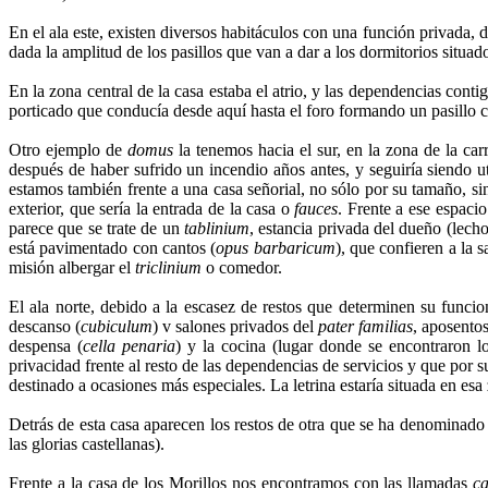
En el ala este, existen diversos habitáculos con una función privada, 
dada la amplitud de los pasillos que van a dar a los dormitorios situad
En la zona central de la casa estaba el atrio, y las dependencias cont
porticado que conducía desde aquí hasta el foro formando un pasillo
Otro
ejemplo de
domus
la tenemos hacia el sur, en la zona de la car
después de haber sufrido un incendio años antes, y seguiría siendo u
estamos también frente a una casa señorial, no sólo por su tamaño, s
exterior, que sería la entrada de la casa o
fauces
. Frente a ese espaci
parece que se trate de un
tablinium
, estancia privada del dueño (lech
está pavimentado con cantos (
opus barbaricum
), que confieren a la 
misión albergar el
triclinium
o comedor.
El ala norte, debido a la escasez de restos que determinen su funci
descanso (
cubiculum
) v salones privados del
pater familias
, aposentos
despensa (
cella penaria
) y la cocina (lugar donde se encontraron 
privacidad frente al resto de las dependencias de servicios y que por 
destinado a ocasiones más especiales. La letrina estaría situada en esa 
Detrás de esta casa aparecen los restos de otra que se ha denominado 
las glorias castellanas).
Frente a la casa de los Morillos nos encontramos con las llamadas
ca