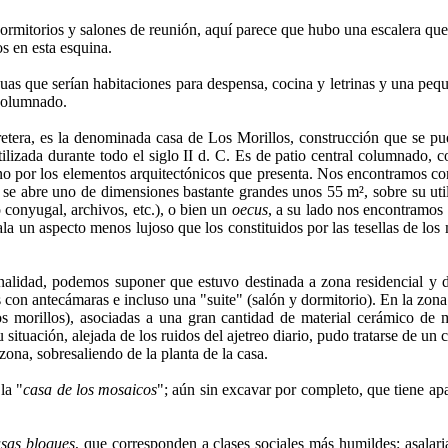
dormitorios y salones de reunión, aquí parece que hubo una escalera que
os en esta esquina.
iguas que serían habitaciones para despensa, cocina y letrinas y una peq
 columnado.
retera, es la denominada casa de Los Morillos, construcción que se pue
tilizada durante todo el siglo II d. C. Es de patio central columnado,
ino por los elementos arquitectónicos que presenta. Nos encontramos co
o se abre uno de dimensiones bastante grandes unos 55 m², sobre su uti
o conyugal, archivos, etc.), o bien un
oecus
, a su lado nos encontramos
sala un aspecto menos lujoso que los constituidos por las tesellas de lo
onalidad, podemos suponer que estuvo destinada a zona residencial y 
 con antecámaras e incluso una "suite" (salón y dormitorio). En la zona 
los morillos), asociadas a una gran cantidad de material cerámico d
su situación, alejada de los ruidos del ajetreo diario, pudo tratarse de
zona, sobresaliendo de la planta de la casa.
la "
casa de los mosaicos
"; aún sin excavar por completo, que tiene ap
sas bloques
, que corresponden a clases sociales más humildes: asalari