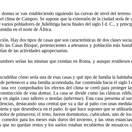
s domus se van estableciendo siguiendo las curvas de nivel del terren
 el clima de Campoo. Se supone que la extensión de la ciudad sería de 
arios pobladores de Julióbriga hacia finales del siglo I d. C., y princi
umidia en el norte de África.
n. Hay dos tipos de casas que son características de dos clases sociale
 lado las Casas Bloque, pertenecientes a artesanos y población más humil
rían de las actividades agropecuarias.
stumbres serían las mismas que existían en Roma, y aunque residiesen 
escudriñar cómo sería una de esas casas y qué tipo de familia la habitab
de pertenecer a una familia acomodada, fue construida hacia el siglo I 
, una vez comprobados los efectos del clima se cerró para proteger la
construcción de esta
domus
. La casa se divide como las clásicas edifi
y en algún caso talleres o tiendas (
tabernae
). Esta casa presenta al su
ndencias, destacando una central que va a dar al patio con unas medidas
abierta y que desemboca en el patio. lo que hace suponer que se utiliza
edor de primavera; el resto, fueron dormitorios,
cubiculum
, uno de lo
o comedor para los meses más duros del invierno, y las otras estancias
las que no quedan restos y los suelos estaban recubiertos de mosaicos