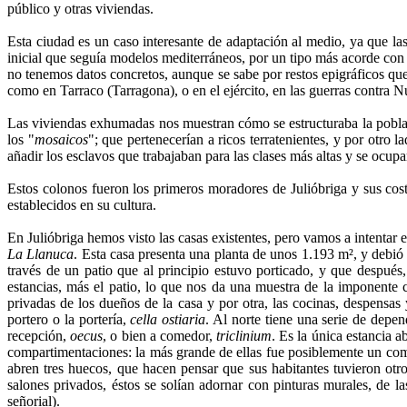
público y otras viviendas.
Esta ciudad es un caso interesante de adaptación al medio, ya que la
inicial que seguía modelos mediterráneos, por un tipo más acorde con
no tenemos datos concretos, aunque se sabe por restos epigráficos que v
como en Tarraco (Tarragona), o en el ejército, en las guerras contra N
Las viviendas exhumadas nos muestran cómo se estructuraba la població
los "
mosaicos
"; que pertenecerían a ricos terratenientes, y por otro
añadir los esclavos que trabajaban para las clases más altas y se ocupa
Estos colonos fueron los primeros moradores de Julióbriga y sus co
establecidos en su cultura.
En Julióbriga hemos visto las casas existentes, pero vamos a intentar 
La Llanuca
. Esta casa presenta una planta de unos 1.193 m², y debió 
través de un patio que al principio estuvo porticado, y que después
estancias, más el patio, lo que nos da una muestra de la imponente 
privadas de los dueños de la casa y por otra, las cocinas, despensas 
portero o la portería,
cella ostiaria
. Al norte tiene una serie de depe
recepción,
oecus
, o bien a comedor,
triclinium
. Es la única estancia 
compartimentaciones: la más grande de ellas fue posiblemente un com
abren tres huecos, que hacen pensar que sus habitantes tuvieron otr
salones privados, éstos se solían adornar con pinturas murales, de 
señorial).