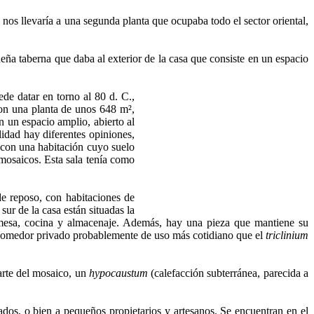
 nos llevaría a una segunda planta que ocupaba todo el sector oriental,
ueña taberna que daba al exterior de la casa que consiste en un espacio
de datar en torno al 80 d. C.,
 con una planta de unos 648 m²,
n un espacio amplio, abierto al
lidad hay diferentes opiniones,
 con una habitación cuyo suelo
s mosaicos. Esta sala tenía como
de reposo, con habitaciones de
sur de la casa están situadas la
e mesa, cocina y almacenaje. Además, hay una pieza que mantiene su
 un comedor privado probablemente de uso más cotidiano que el
triclinium
arte del mosaico, un
hypocaustum
(calefacción subterránea, parecida a
ados, o bien a pequeños propietarios y artesanos. Se encuentran en el