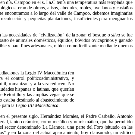
 en día. Campoo en el s. I a.C tenía una temperatura más templada que
ógicos, eran de olmos, alisos, abedules, robles, avellanos y castaños
s que encontramos a lo largo del valle de Campoo, debemos imaginarlas
recolección y pequeñas plantaciones, insuficientes para menguar los
las necesidades de "civilización" de la zona: el bosque o
silva
se fue
 pasto de animales domésticos, équidos, bóvidos ovicaprinos y ganado
ible y para fines artesanales, o bien como fertilizante mediante quemas
nmediaciones la Legio IV Macedónica (en
 el control políticoadministrativo, y
útil, romanizan y a la vez reducen. No
udades hispanas o latinas, que querían
 Retortillo y las amplias vegas que se
o estaba destinado al abastecimiento de
o para la
Legio IIII Macedonica
.
 en el presente siglo, Hernández Morales, el Padre Carballo, Antonio
terial, tanto cerámico, como metálico y numismático, que ha permitido
l sector denominado La Llanuca, una parte del Foro (situado en las
cos" y en la zona del actual aparcamiento, hoy clausurado, un edifico