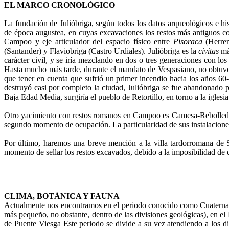
EL MARCO CRONOLÓGICO
La fundación de Julióbriga, según todos los datos arqueológicos e his
de época augustea, en cuyas excavaciones los restos más antiguos co
Campoo y eje articulador del espacio físico entre
Pisoraca
(Herrer
(Santander) y Flaviobriga (Castro Urdiales). Julióbriga es la
civitas
más
carácter civil, y se iría mezclando en dos o tres generaciones con l
Hasta mucho más tarde, durante el mandato de Vespasiano, no obtuvo 
que tener en cuenta que sufrió un primer incendio hacia los años 60-8
destruyó casi por completo la ciudad, Julióbriga se fue abandonado 
Baja Edad Media, surgiría el pueblo de Retortillo, en torno a la iglesi
Otro yacimiento con restos romanos en Campoo es Camesa-Rebolledo, c
segundo momento de ocupación. La particularidad de sus instalaciones
Por último, haremos una breve mención a la villa tardorromana de 
momento de sellar los restos excavados, debido a la imposibilidad de 
CLIMA, BOTÁNICA Y FAUNA
Actualmente nos encontramos en el periodo conocido como Cuaternari
más pequeño, no obstante, dentro de las divisiones geológicas), en e
de Puente Viesga Este periodo se divide a su vez atendiendo a los d