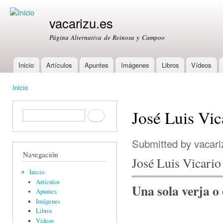
Ski
mai
vacarizu.es
con
Página Alternativa de Reinosa y Campoo
Inicio
Artículos
Apuntes
Imágenes
Libros
Vídeos
Main menu
Inicio
You are here
José Luis Vic
Formulario de búsqueda
Buscar
Submitted by
vacari
Navegación
José Luis Vicario
Inicio
Artículos
Una sola verja o e
Apuntes
Imágenes
Libros
Vídeos