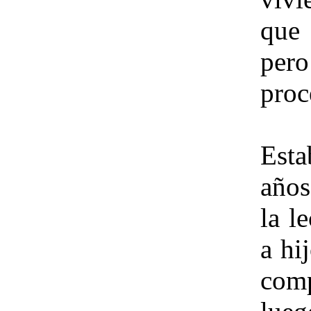
que 
per
proc
Esta
años
la l
a hi
com