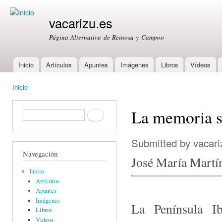
Ski
mai
vacarizu.es
con
Página Alternativa de Reinosa y Campoo
Inicio
Artículos
Apuntes
Imágenes
Libros
Vídeos
Main menu
Inicio
You are here
La memoria 
Formulario de búsqueda
Buscar
Submitted by
vacari
Navegación
José María Martí
Inicio
Artículos
Apuntes
Imágenes
La Península Ib
Libros
Vídeos