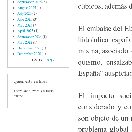
September 2025
(3)
cúbicos, además d
August 2025
(1)
July 2025
(2)
June 2025
(3)
May 2025
(7)
El embalse del Ebr
April 2025
(1)
September 2024
(1)
hidráulica espa
May 2022
(1)
misma, asociado a
December 2021
(1)
December 2020
(1)
quismo, ensalza
sig ›
1 of 12
España" auspiciad
Quién está en línea
There are currently 0 users
El impacto soci
online.
considerado y con
son objeto de un 
problema global 