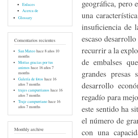
geográfica, pero 
Enlaces
Acerca de
una carac­terísti
Glossary
insuficiencia de 
escaso desarrollo 
Comentarios recientes
recurrir a la expl
San Mateo
hace 8 años 10
months
de embalses que
Moitas gracias por tus
animos
hace 16 años 7
grandes presas 
months
Galería de fotos
hace 16
desarrollo econó
años 7 months
trajes campurrianos
hace 16
regadío para mejo
años 7 months
Traje campurriano
hace 16
este sentido ha s
años 7 months
el número de gra
Monthly archive
con una capacid