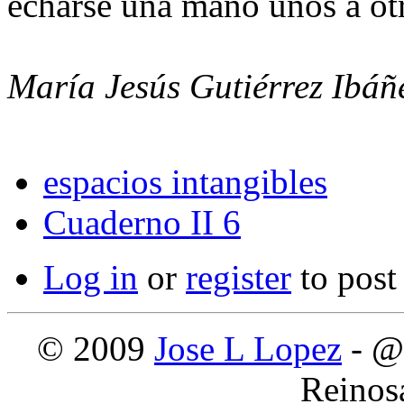
echarse una mano unos a otro
María Jesús Gutiérrez Ibáñ
espacios intangibles
Cuaderno II 6
Log in
or
register
to pos
© 2009
Jose L Lopez
- @
Reinos