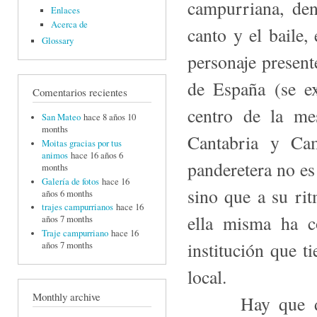
campurriana, den
Enlaces
Acerca de
canto y el baile,
Glossary
personaje present
de España (se e
Comentarios recientes
centro de la me
San Mateo
hace 8 años 10
months
Cantabria y Cam
Moitas gracias por tus
animos
hace 16 años 6
panderetera no e
months
Galería de fotos
hace 16
sino que a su ri
años 6 months
trajes campurrianos
hace 16
ella misma ha c
años 7 months
Traje campurriano
hace 16
institución que t
años 7 months
local.
Monthly archive
Hay que desta