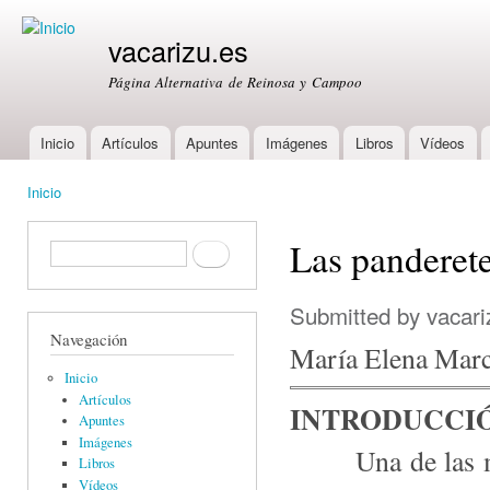
Ski
mai
vacarizu.es
con
Página Alternativa de Reinosa y Campoo
Inicio
Artículos
Apuntes
Imágenes
Libros
Vídeos
Main menu
Inicio
You are here
Las panderet
Formulario de búsqueda
Buscar
Submitted by
vacari
Navegación
María Elena Mar
Inicio
Artículos
INTRODUCCI
Apuntes
Imágenes
Una de las mani
Libros
Vídeos