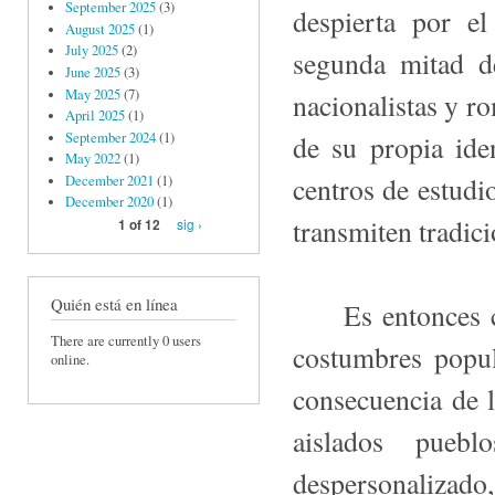
September 2025
(3)
despierta por el
August 2025
(1)
July 2025
(2)
segunda mitad d
June 2025
(3)
May 2025
(7)
nacionalistas y r
April 2025
(1)
September 2024
(1)
de su propia ide
May 2022
(1)
centros de estudio
December 2021
(1)
December 2020
(1)
transmiten tradic
sig ›
1 of 12
Quién está en línea
Es entonces cua
There are currently 0 users
costumbres popu
online.
consecuencia de lo
aislados pue
despersonalizado,