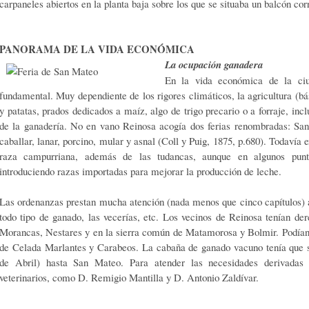
carpaneles abiertos en la planta baja sobre los que se situaba un balcón corr
PANORAMA DE LA VIDA ECONÓMICA
La ocupación ganadera
En la vida económica de la ciu
fundamental. Muy dependiente de los rigores climáticos, la agricultura (
y patatas, prados dedicados a maíz, algo de trigo precario o a forraje, incl
de la ganadería. No en vano Reinosa acogía dos ferias renombradas: Sa
caballar, lanar, porcino, mular y asnal (Coll y Puig, 1875, p.680). Todavía 
raza campurriana, además de las tudancas, aunque en algunos punto
introduciendo razas importadas para mejorar la producción de leche.
Las ordenanzas prestan mucha atención (nada menos que cinco capítulos) a
todo tipo de ganado, las vecerías, etc. Los vecinos de Reinosa tenían de
Morancas, Nestares y en la sierra común de Matamorosa y Bolmir. Podían
de Celada Marlantes y Carabeos. La cabaña de ganado vacuno tenía que s
de Abril) hasta San Mateo. Para atender las necesidades derivadas 
veterinarios, como D. Remigio Mantilla y D. Antonio Zaldívar.