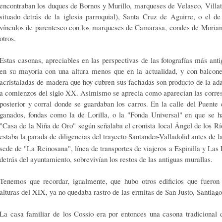
encontraban los duques de Bornos y Murillo, marqueses de Velasco, Villat
situado detrás de la iglesia parroquial), Santa Cruz de Aguirre, o el d
vínculos de parentesco con los marqueses de Camarasa, condes de Morian
otros.
Estas casonas, apreciables en las perspectivas de las fotografías más an
en su mayoría con una altura menos que en la actualidad, y con balcones
acristaladas de madera que hoy cubren sus fachadas son producto de la ad
a comienzos del siglo XX. Asimismo se aprecia como aparecían las corresp
posterior y corral donde se guardaban los carros. En la calle del Puente 
ganados, fondas como la de Lorilla, o la "Fonda Universal" en que se 
"Casa de la Niña de Oro" según señalaba el cronista local Ángel de los Río
estaba la parada de diligencias del trayecto Santander-Valladolid antes de l
sede de "La Reinosana", línea de transportes de viajeros a Espinilla y Las 
detrás del ayuntamiento, sobrevivían los restos de las antiguas murallas.
Tenemos que recordar, igualmente, que hubo otros edificios que fuero
alturas del XIX, ya no quedaba rastro de las ermitas de San Justo, Santiag
La casa familiar de los Cossio era por entonces una casona tradicional d