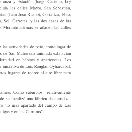
eranza y Estación (luego Castelar, hoy
cluía las calles Mayor, San Sebastián,
as (Juan José Ruano), Corraliza, Ebro,
s, Sol, Carretas, y las dos casas de las
os Morante además se añaden las calles
 las actividades de ocio, como lugar de
ias de San Mateo una animada exhibición
dernidad en hábitos y apariencias. Los
or iniciativa de Luis Rouglan Oyharcabal.
os lugares de recreo al aire libre para
Pozmeo. Como suburbios relativamente
de se localizó una fábrica de curtidos-.
ero "lo más apartado del campo de Las
tigas y en las Carreras".