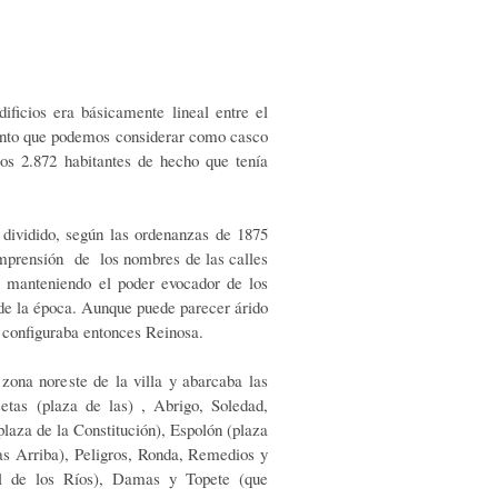
ificios era básicamente lineal entre el
iento que podemos considerar como casco
 los 2.872 habitantes de hecho que tenía
 dividido, según las ordenanzas de 1875
 comprensión de los nombres de las calles
 manteniendo el poder evocador de los
 de la época. Aunque puede parecer árido
e configuraba entonces Reinosa.
 zona noreste de la villa y abarcaba las
setas (plaza de las) , Abrigo, Soledad,
 plaza de la Constitución), Espolón (plaza
as Arriba), Peligros, Ronda, Remedios y
l de los Ríos), Damas y Topete (que