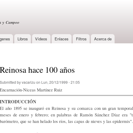
Skip to
main
content
sa y Campoo
genes
Libros
Vídeos
Enlaces
Filtros
Acerca de
Reinosa hace 100 años
Submitted by
vacarizu
on Lun, 20/12/1999 - 21:05
Encarnación-Niceas Martínez Ruiz
INTRODUCCIÓN
El año 1895 se inauguró en Reinosa y su comarca con un gran temporal d
meses de enero y febrero; en palabras de Ramón Sánchez Díaz era "tan
barómetro, que se han helado los ríos, las capas de nieves y las epidermis".