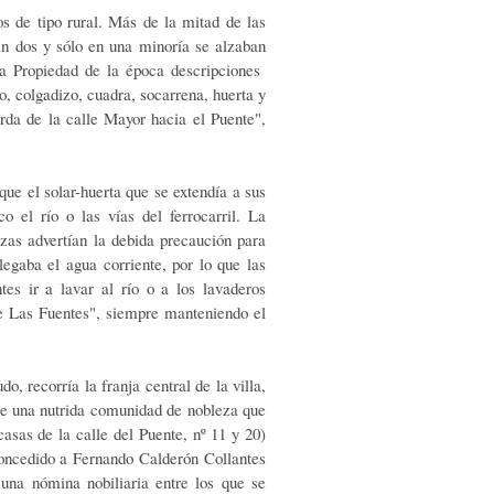
os de tipo rural. Más de la mitad de las
ían dos y sólo en una minoría se alzaban
 la Propiedad de la época descripciones
 colgadizo, cuadra, socarrena, huerta y
rda de la calle Mayor hacia el Puente",
que el solar-huerta que se extendía a sus
o el río o las vías del ferrocarril. La
zas advertían la debida precaución para
legaba el agua corriente, por lo que las
tes ir a lavar al río o a los lavaderos
 de Las Fuentes", siempre manteniendo el
, recorría la franja central de la villa,
 de una nutrida comunidad de nobleza que
sas de la calle del Puente, nº 11 y 20)
oncedido a Fernando Calderón Collantes
una nómina nobiliaria entre los que se