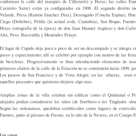
conforman la calle del marqués de Cilleruelo) y Heras; las calles Esp
Casimiro Sainz) están ya configuradas en 1908. El segundo distrito in
Velarde, Presa (Ramón Sánchez Díaz), Desengaño (Concha Espina), Huert
Ciego (Deltebre), Pelilla (la actual avda. Cantabria), San Roque, Fuente
Heras (ortografía de la época) de don Juan Manuel Argüeso y don Carl
Alta, Peso, Barcenilla y Menéndez Pelayo.
El lugar de Cupido deja poco a poco de ser un descampado y se integra en
paseo y esparcimiento; allí se celebró por ejemplo con motivo de las fer
de bicicletas. Progresivamente se iban introduciendo elementos de mo
primeros chalets de la calle de la Estación no se construirán hasta 1899, p
Los paseos de San Francisco y de Vista Alegre, en las afueras, eran otr
aquellos paseantes que quisieran alejarse algo mas.
Amplias zonas de la villa estaban sin edificar como el Quintanal o 
alejados podían considerarse los sitios (de Sorribero o los Tinglados -don
Según las ordenanzas, quedaban establecidos como lugares de estercol
Fuentes, junto al páramo de Fresno, en lo alto de la Nevera, en el Campo Fa
Las casas