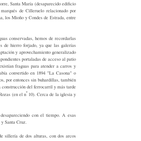
orre, Santa María (desaparecido edificio
e marqués de Cilleruelo relacionado por
a, los Mioño y Condes de Estrada, entre
tiguas conservadas, hemos de recordarlas
 de hierro forjado, ya que las galerías
aptación y aprovechamiento generalizado
ondientes portaladas de acceso al patio
existían fraguas para atender a carros y
había convertido en 1894 "La Casona" o
s, por entonces sin buhardillas, también
a construcción del ferrocarril y más tarde
º
Rozas (en el n
10). Cerca de la iglesia y
n desapareciendo con el tiempo. A esas
o y Santa Cruz.
e sillería de dos alturas, con dos arcos