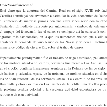
La actividad mercantil
Está claro que la apertura del Camino Real en el siglo XVIII (olvidad
Castilla) contribuyó decisivamente a estimular la vida económica de Reino
el comercio de materias primas con una clara vinculación con la expor
Santander. El medio de transporte por antonomasia, y símbolo de toda una
el empuje del ferrocarril, fue el carro; se configuró así la carretería co
agrarios más estacionales, en la que los numerosos vecinos que a ella 
abastecer la demanda de vino blanco de las Navas y de cereal. Incluso 
manera de código de circulación, sobre el tráfico de carros.
Especialmente paradigmático fue el tránsito de trigo castellano, paulatin
de los molinos situados en los ríos, destinada finalmente a Las Antillas. Es
en el s. XIX
,
continua firmemente asentada en la Reinosa de fin de siglo,
de harinas y salvados. Aparte de la treintena de molinos situados en el á
los de "San Esteban", de los hermanos Obeso, "La Central", de los sres. 
Barcenilla y otros dos más en Las Fuentes de la Pelílla, uno de ellos pro
la próxima pérdida colonial y la creciente actividad exportadora de otr
retroceso de esta actividad.
En la villa abundaba el pequeño comercio, en el que los vecinos y visitante