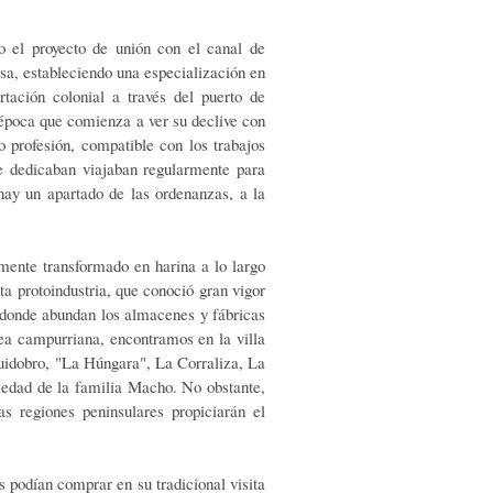
o el proyecto de unión con el canal de
sa, estableciendo una especialización en
tación colonial a través del puerto de
 época que comienza a ver su declive con
mo profesión, compatible con los trabajos
se dedicaban viajaban regularmente para
hay un apartado de las ordenanzas, a la
amente transformado en harina a lo largo
ta protoindustria, que conoció gran vigor
 donde abundan los almacenes y fábricas
rea campurriana, encontramos en la villa
Huidobro, "La Húngara", La Corraliza, La
piedad de la familia Macho. No obstante,
as regiones peninsulares propiciarán el
s podían comprar en su tradicional visita