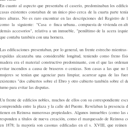
En cuanto al aspecto que presentaba el caserío, predominaban los edifici
casas existentes constaban de un único piso cerca de la cuarta parte ten
tres alturas. No es raro encontrar en las descripciones del Registro de
como la siguiente: "Casa o finca urbana.. compuesta de vivienda en alto,
demás accesorios", relativa a un inmueble, "penúltimo de la acera izquie
que contaba también con una hornera.
Las edificaciones presentaban, por lo general, un frente estrecho mientras 
espaldas alcanzaba una considerable longitud, teniendo como freno físic
madera era el material constructivo predominante, con el que las ordenan
evitar incendios a causa de braseros o cenizas. Son casas a las que no l
mujeres se tenían que agenciar para limpiar, acarrear agua de las fuen
existentes "dos cubiertos sobre el Ebro y otro cubierto también sobre el
turno para evitar las disputas.
Un frente de edificios nobles, muchos de ellos con su correspondiente escudo
comprendida entre la plaza y la calle del Puente. Revelaban la presencia
tienen en Reinosa numerosas propiedades. Algunos inmuebles (como las ca
responden a títulos de nueva creación, como el marquesado de Reinosa c
en 1878; la mayoría son casonas edificadas en el s. XVIII, que reúnen 