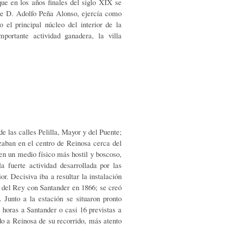
que en los años finales del siglo XIX se
a de D. Adolfo Peña Alonso, ejercía como
 el principal núcleo del interior de la
mportante actividad ganadera, la villa
e las calles Pelilla, Mayor y del Puente;
zaban en el centro de Reinosa cerca del
en un medio físico más hostil y boscoso,
a fuerte actividad desarrollada por las
or. Decisiva iba a resultar la instalación
ar del Rey con Santander en 1866; se creó
. Junto a la estación se situaron pronto
 horas a Santander o casi 16 previstas a
o a Reinosa de su recorrido, más atento