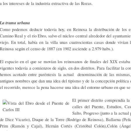
a los intereses de la industria extractiva de las Rozas.
La trama urbana
Como podemos deducir todavía hoy, en Reinosa la distribución de los ed
Camino Real y el río Ebro, salvo el núcleo central alrededor del ayuntam
viejo. En total, había en la villa unas cuatrocientas casas donde vivían
Reinosa según el censo de 1887 (en 1902 asciende a 2.979 habs.).
El espacio en el que se movían los reinosanos de finales del XIX estaba
vigentes todavía a comienzos de siglo, en dos distritos. Para facilitar la
hemos acotado entre paréntesis la actual denominación de las mismas,
antiguos nombres que dan una idea del tipismo y de la concepción política
el recorrido, merece la pena hacerse una idea del entorno urbano en que s
El primer distrito comprendía la
calles del Puente, Estudios, Ca
Salto, Progreso (junto a la actual
de Diez Vicario), Duque de la Torre (Rodrigo de Reinosa), Ballarna (Peñ
Prim (Ramón y Cajal), Hernán Cortés (Cristóbal Colón),Colón (Ánge