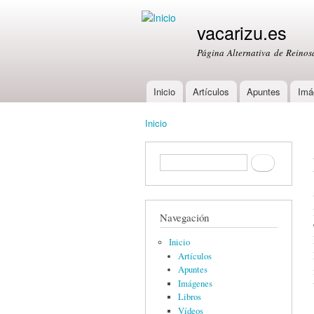
vacarizu.es
Página Alternativa de Reino
Inicio
Artículos
Apuntes
Imá
Main menu
Inicio
You are here
Formulario de búsqueda
Buscar
Navegación
Inicio
Artículos
Apuntes
Imágenes
Libros
Vídeos