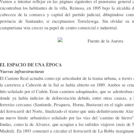
Vamos a intentar reflejar en las páginas siguientes el panorama general 
encontraban los habitantes de la villa. Reinosa, en 1895 bajo la alcaldí
cabecera de la comarca y capital del partido judicial, dibujándose como
provincia de Santander, si exceptuamos Torrelavega. Sin olvidar su i
campurriana veía crecer su papel de centro comercial e industrial.
EL
ESPACIO DE UNA ÉPOCA
Nuevas infraestructuras
El Camino Real actuaba como eje articulador de la trama urbana, a través d
la carretera a Cabezón de la Sal se había abierto en 1889. Ambos se cru
hito señalado por el Cañón. Eran caminos adoquinados, que se adentraban 
donde ya había indicios de deforestación debido, entre otras causas, a l
ferrerías cercanas (Santiurde, Pesquera, Horna, Bustasur) en el siglo anteri
del ferrocarril del Norte, finalizado el tramo que unía definitivamente Al
un nuevo límite urbanístico señalado por las vías del 'camino de hierro"
fondas, como la de Álvarez, que acogían a los sufridos viajeros (más de 5
Madrid). En 1893 comenzó a circular el ferrocarril de La Robla marginand