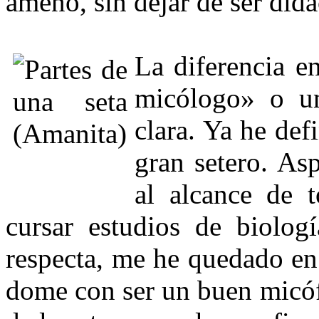
ameno, sin dejar de ser didá
La diferencia e
micólogo» o u
clara. Ya he de
gran se­tero. As
al alcance de 
cursar estudios de biolog
respecta, me he quedado en
dome con ser un buen micóf