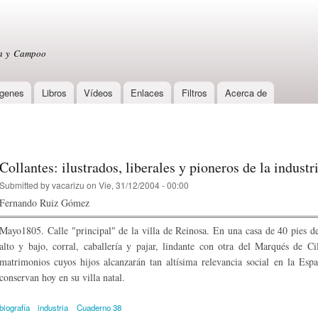
Skip to
main
content
sa y Campoo
genes
Libros
Vídeos
Enlaces
Filtros
Acerca de
Collantes: ilustrados, liberales y pioneros de la indust
Submitted by
vacarizu
on Vie, 31/12/2004 - 00:00
Fernando Ruiz Gómez
Mayo1805. Calle "principal" de la villa de Reinosa. En una casa de 40 pies d
alto y bajo, corral, caballería y pajar, lindante con otra del Marqués de C
matrimonios cuyos hijos alcanzarán tan altísima relevancia social en la Es
conservan hoy en su villa natal.
biografía
industria
Cuaderno 38