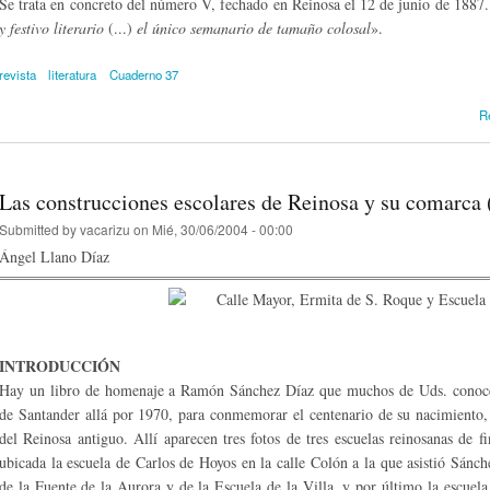
Se trata en concreto del número V, fechado en Reinosa el 12 de junio de 1887.
y festivo literario
(...)
el único semanario de tamaño colosal
».
revista
literatura
Cuaderno 37
R
Las construcciones escolares de Reinosa y su comarca
Submitted by
vacarizu
on Mié, 30/06/2004 - 00:00
Ángel Llano Díaz
INTRODUCCIÓN
Hay un libro de homenaje a Ramón Sánchez Díaz que muchos de Uds. conocer
de Santander allá por 1970, para conmemorar el centenario de su nacimiento, 
del Reinosa antiguo. Allí aparecen tres fotos de tres escuelas reinosanas de 
ubicada la escuela de Carlos de Hoyos en la calle Colón a la que asistió Sánch
de la Fuente de la Aurora y de la Escuela de la Villa, y por último la escuela 