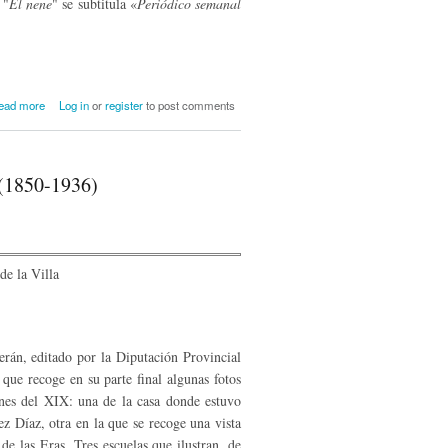
 "
El nene
" se subtitula «
Periódico semanal
about "El nene", 1887: ¿una revista juvenil
ead more
Log in
or
register
to post comments
inédita de Ramón Sánchez Díaz?
 (1850-1936)
án, editado por la Diputación Provincial
que recoge en su parte final algunas fotos
fines del XIX: una de la casa donde estuvo
ez Díaz, otra en la que se recoge una vista
de las Eras. Tres escuelas que ilustran, de