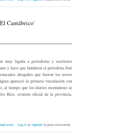
'El Cantábrico'
á muy ligada a periodistas y escritores
ano y laico que fundaron el periodista José
stacados abogados que fueron los socios
ágina apareció la primera vinculación con
, al tiempo que los diarios montañeses se
os Ríos, cronista oficial de la provincia,
about Periodistas y escritores
ead more
Log in
or
register
to post comments
campurrianos en la historia de 'El
Cantábrico'