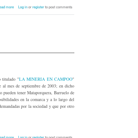
about Collantes: ilustrados, liberales y
ead more
Log in
or
register
to post comments
pioneros de la industrialización en España
 titulado "
LA MINERIA EN CAMPOO
"
e al mes de septiembre de 2003; en dicho
mo pueden tener Mataporquera, Barruelo de
sibilidades en la comarca y a lo largo del
 demandadas por la sociedad y que por otro
about La minería en Campoo (II)
ead more
Log in
or
register
to post comments