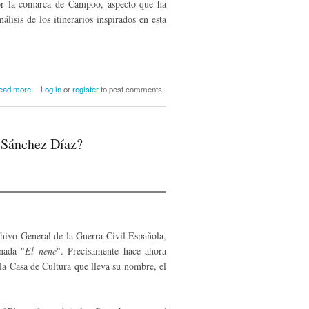
 por la comarca de Campoo, aspecto que ha
lisis de los itinerarios inspirados en esta
about Caminando con Marcelo. Ruta
ead more
Log in
or
register
to post comments
perediana por Campoo, realidad y
literatura
n Sánchez Díaz?
hivo General de la Guerra Civil Española,
nada "
El nene
". Precisamente hace ahora
 la Casa de Cultura que lleva su nombre, el