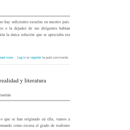
o hay suficientes escuelas en nuestro país.
os o la dejadez de sus dirigentes habían
ción la única solución que se apreciaba era
about Modernización escolar de Reinosa:
ead more
Log in
or
register
to post comments
el grupo escolar Concha Espina (1927-
1931)
alidad y literatura
bastián
 o que se han originado en ella, vamos a
omando como excusa el grado de realismo