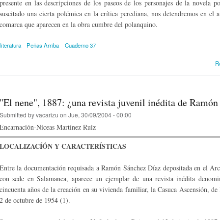
presente en las descripciones de los paseos de los personajes de la novela
suscitado una cierta polémica en la crítica perediana, nos detendremos en el aná
comarca que aparecen en la obra cumbre del polanquino.
literatura
Peñas Arriba
Cuaderno 37
R
"El nene", 1887: ¿una revista juvenil inédita de Ramó
Submitted by
vacarizu
on Jue, 30/09/2004 - 00:00
Encarnación-Niceas Martínez Ruiz
LOCALIZACÍÓN Y CARACTERÍSTICAS
Entre la documentación requisada a Ramón Sánchez Díaz depositada en el Arc
con sede en Salamanca, aparece un ejemplar de una revista inédita denomi
cincuenta años de la creación en su vivienda familiar, la Casuca Ascensión, de
2 de octubre de 1954 (1).