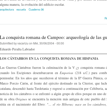
alguna manera, la evolución del edificio escolar.
arquitectura
escuela
Cuaderno 36
R
La conquista romana de Campoo: arqueología de las gu
Submitted by
vacarizu
on Mié, 30/06/2004 - 00:00
Eduardo Peralta Labrador
LOS CÁNTABROS EN LA CONQUISTA ROMANA DE HISPANIA
Las Guerras Cántabras fueron la culminación de la V ¿y conquista romana
cuando los Escipiones desembarcaron en
Emporion
(218 a.C.) para combat
peninsular. En los años que sucedieron al término de la IIª Guerra Púnica, c
Marco Porcio Catón, al frente del ejército destinado en la Citerior, que luc
catalana, descendió hasta Turdetania y regresó a continuación por Celtiberia
noticia de los cántabros o se enfrentó a algún grupo de ellos porque en uno de
de su obra
Origines
se encuentra la mención más antigua de este pueblo del 
sitúa en el nacimiento del Ebro: "...
el río Hiberus; nace en los cántabro