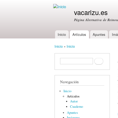
vacarizu.es
Página Alternativa de Reino
Inicio
Artículos
Apuntes
Imá
Main menu
Inicio
»
Inicio
You are here
Formulario de búsqueda
Buscar
Navegación
Inicio
Artículos
Autor
Cuaderno
Apuntes
Imágenes