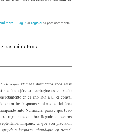
about Las construcciones escolares de
ead more
Log in
or
register
to post comments
Reinosa y su comarca (1850-1936)
erras cántabras
 de
Hispania
iniciada doscientos años atrás
ir a los ejércitos cartagineses en suelo
oncretamente en el año 195 a.C, el cónsul
hó contra los hispanos sublevados del área
, acampando ante Numancia, parece que tuvo
 los fragmentos que han llegado a nosotros
Septentrión Hispano, al que con precisión
s, grande y hermoso, abundante en peces
"