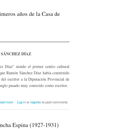
imeros años de la Casa de
 SÁNCHEZ DÍAZ
z Díaz" siendo el primer centro cultural
a que Ramón Sánchez Díaz había construido
del escritor a la Diputación Provincial de
 siglo pasado muy conocido como escritor.
about Casa de Cultura "Sánchez Díaz" 50
ead more
Log in
or
register
to post comments
Aniversario. Los primeros años de la
Casa de Cultura "Sánchez Díaz" (1954-
1960)
oncha Espina (1927-1931)