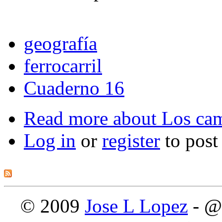
geografía
ferrocarril
Cuaderno 16
Read more
about Los cam
Log in
or
register
to pos
© 2009
Jose L Lopez
- @