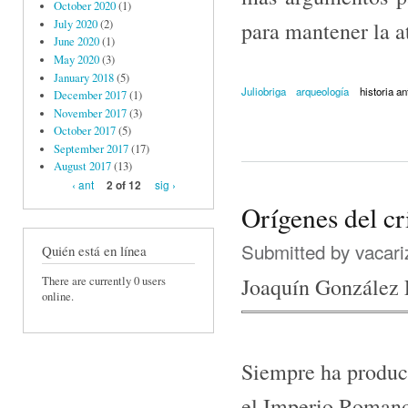
October 2020
(1)
para mantener la at
July 2020
(2)
June 2020
(1)
May 2020
(3)
January 2018
(5)
Juliobriga
arqueología
historia an
December 2017
(1)
November 2017
(3)
October 2017
(5)
September 2017
(17)
August 2017
(13)
‹ ant
sig ›
2 of 12
Orígenes del c
Submitted by
vacari
Quién está en línea
Joaquín González
There are currently 0 users
online.
Siempre ha produci
el Imperio Romano 