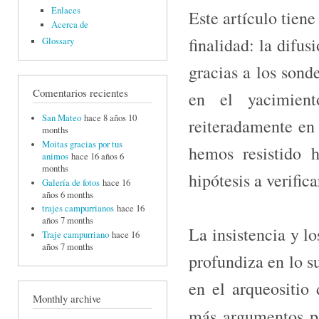
Enlaces
Este artículo tien
Acerca de
finalidad: la difu
Glossary
gracias a los sond
Comentarios recientes
en el yacimient
San Mateo
hace 8 años 10
reiteradamente en 
months
Moitas gracias por tus
hemos resistido 
animos
hace 16 años 6
months
hipótesis a verifica
Galería de fotos
hace 16
años 6 months
trajes campurrianos
hace 16
años 7 months
La insistencia y l
Traje campurriano
hace 16
años 7 months
profundiza en lo s
en el arqueositi
Monthly archive
más argumentos p