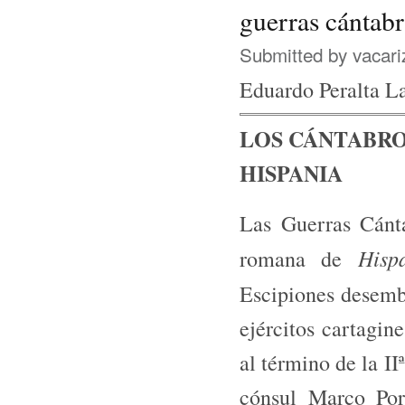
guerras cántabr
Submitted by
vacari
Eduardo Peralta L
LOS CÁNTABRO
HISPANIA
Las Guerras Cánt
Hisp
romana de
Escipiones desem
ejércitos cartagin
al término de la I
cónsul Marco Porc