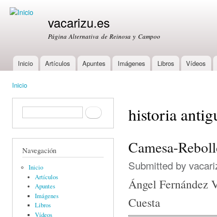
Ski
mai
vacarizu.es
con
Página Alternativa de Reinosa y Campoo
Inicio
Artículos
Apuntes
Imágenes
Libros
Vídeos
Main menu
Inicio
You are here
historia antig
Formulario de búsqueda
Buscar
Camesa-Rebolle
Navegación
Submitted by
vacari
Inicio
Artículos
Ángel Fernández V
Apuntes
Imágenes
Cuesta
Libros
Vídeos