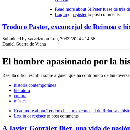
Read more
about Si Peter fuese de trás d
Log in
or
register
to post comments
Teodoro Pastor, exconcejal de Reinosa e h
Submitted by
vacarizu
on Lun, 30/09/2024 - 14:56
Daniel Guerra de Viana
El hombre apasionado por la his
Resulta difícil escribir sobre alguien que ha contribuido de tan divers
historia contemporánea
literatura
cultura
música
Read more
about Teodoro Pastor, exconcejal de Reinosa e hist
Log in
or
register
to post comments
A Javier González Díez, una vida de pasión