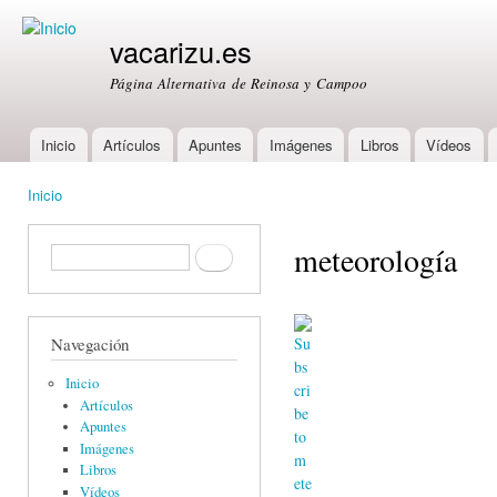
Ski
mai
vacarizu.es
con
Página Alternativa de Reinosa y Campoo
Inicio
Artículos
Apuntes
Imágenes
Libros
Vídeos
Main menu
Inicio
You are here
meteorología
Formulario de búsqueda
Buscar
Navegación
Inicio
Artículos
Apuntes
Imágenes
Libros
Vídeos