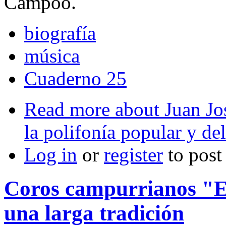
Campoo.
biografía
música
Cuaderno 25
Read more
about Juan Jos
la polifonía popular y de
Log in
or
register
to pos
Coros campurrianos "E
una larga tradición