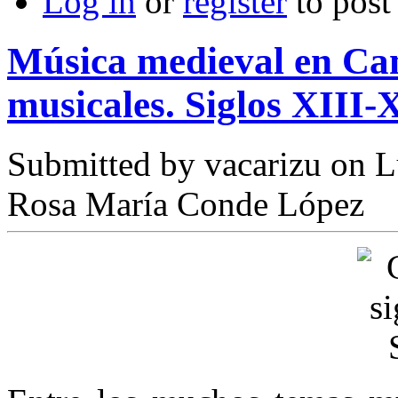
Log in
or
register
to pos
Música medieval en Cam
musicales. Siglos XIII-
Submitted by
vacarizu
on L
Rosa María Conde López