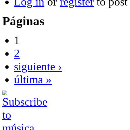
Log in
or
register
to pos
Páginas
1
2
siguiente ›
última »