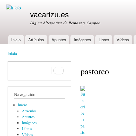
Ski
mai
vacarizu.es
con
Página Alternativa de Reinosa y Campoo
Inicio
Artículos
Apuntes
Imágenes
Libros
Vídeos
Main menu
Inicio
You are here
pastoreo
Formulario de búsqueda
Buscar
Navegación
Inicio
Artículos
Apuntes
Imágenes
Libros
Vídeos