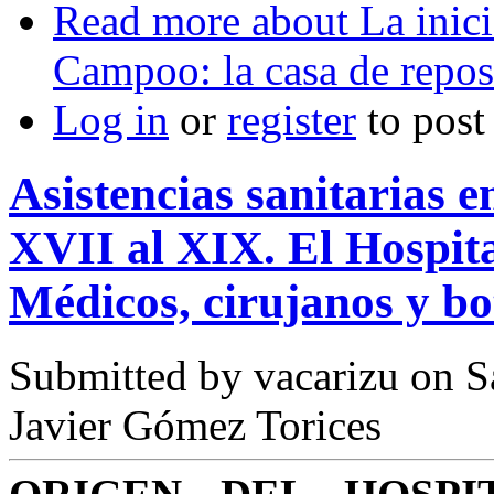
Read more
about La inici
Campoo: la casa de reposo
Log in
or
register
to pos
Asistencias sanitarias e
XVII al XIX. El Hospita
Médicos, cirujanos y bo
Submitted by
vacarizu
on Sá
Javier Gómez Torices