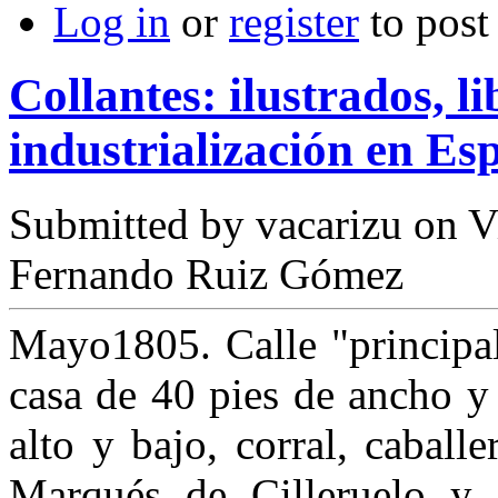
Log in
or
register
to pos
Collantes: ilustrados, li
industrialización en Es
Submitted by
vacarizu
on Vi
Fernando Ruiz Gómez
Mayo1805. Calle "principal
casa de 40 pies de ancho y
alto y bajo, corral, caballe
Marqués de Cilleruelo y 