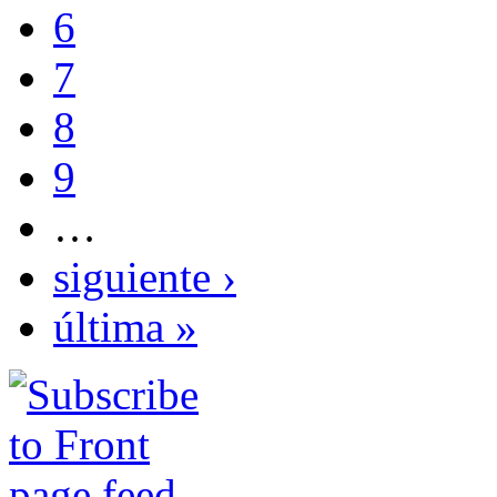
6
7
8
9
…
siguiente ›
última »