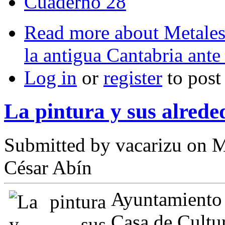
Cuaderno 28
Read more
about Metales 
la antigua Cantabria ante
Log in
or
register
to pos
La pintura y sus alrede
Submitted by
vacarizu
on M
César Abín
Ayuntamiento
Casa de Cultu