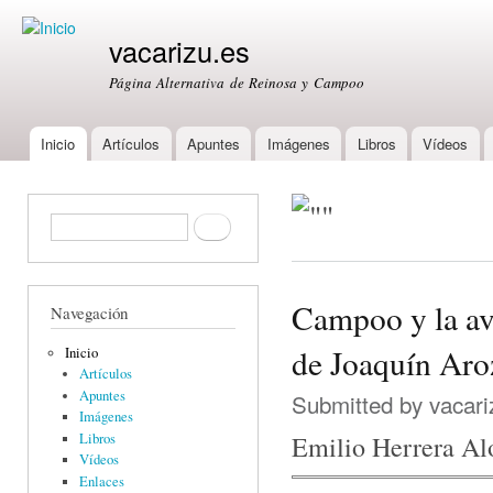
Ski
mai
vacarizu.es
con
Página Alternativa de Reinosa y Campoo
Inicio
Artículos
Apuntes
Imágenes
Libros
Vídeos
Main menu
Formulario de búsqueda
Buscar
Campoo y la avi
Navegación
de Joaquín Ar
Inicio
Artículos
Apuntes
Submitted by
vacari
Imágenes
Libros
Emilio Herrera Al
Vídeos
Enlaces