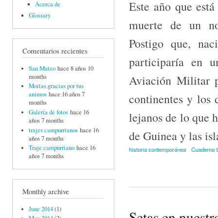
Este año que está
Acerca de
Glossary
muerte de un no
Postigo que, nac
Comentarios recientes
participaría en 
San Mateo
hace 8 años 10
months
Aviación Militar 
Moitas gracias por tus
animos
hace 16 años 7
continentes y los 
months
Galería de fotos
hace 16
lejanos de lo que 
años 7 months
trajes campurrianos
hace 16
de Guinea y las is
años 7 months
Traje campurriano
hace 16
historia contemporánea
Cuaderno 
años 7 months
Monthly archive
June 2014
(1)
Setas en nuestr