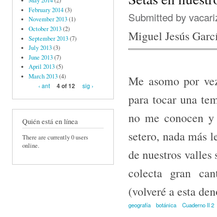
May 2014
(2)
February 2014
(3)
Submitted by
vacari
November 2013
(1)
October 2013
(2)
Miguel Jesús Garc
September 2013
(7)
July 2013
(3)
June 2013
(7)
April 2013
(5)
March 2013
(4)
Me asomo por vez
‹ ant
sig ›
4 of 12
para tocar una tem
no me conocen y 
Quién está en línea
setero, nada más le
There are currently 0 users
online.
de nuestros valles
colecta gran can
(volveré a esta de
geografía
botánica
Cuaderno II 2