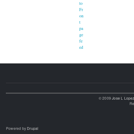
© 2009
Jose L Lope
Re
Powered by
Drupal