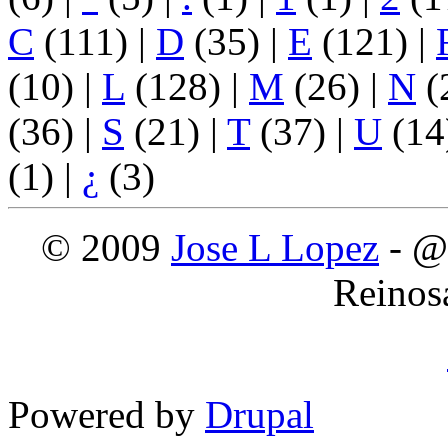
C
(111)
|
D
(35)
|
E
(121)
|
(10)
|
L
(128)
|
M
(26)
|
N
(
(36)
|
S
(21)
|
T
(37)
|
U
(14
(1)
|
¿
(3)
© 2009
Jose L Lopez
- @
Reinos
Powered by
Drupal