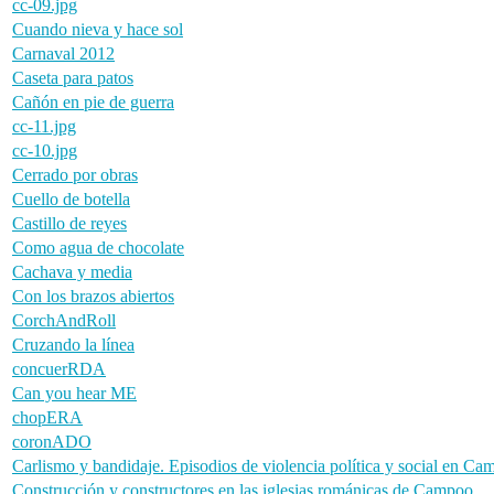
cc-09.jpg
Cuando nieva y hace sol
Carnaval 2012
Caseta para patos
Cañón en pie de guerra
cc-11.jpg
cc-10.jpg
Cerrado por obras
Cuello de botella
Castillo de reyes
Como agua de chocolate
Cachava y media
Con los brazos abiertos
CorchAndRoll
Cruzando la línea
concuerRDA
Can you hear ME
chopERA
coronADO
Carlismo y bandidaje. Episodios de violencia política y social en Ca
Construcción y constructores en las iglesias románicas de Campoo