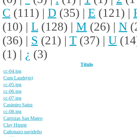
C
(111)
|
D
(35)
|
E
(121)
|
(10)
|
L
(128)
|
M
(26)
|
N
(
(36)
|
S
(21)
|
T
(37)
|
U
(14
(1)
|
¿
(3)
Título
cc-04.jpg
Cum Laude(m)
cc-05.jpg
cc-06.jpg
cc-07.jpg
Casimiro Sainz
cc-08.jpg
Carrozas San Mateo
Clay Hippie
Cañonazo navideño