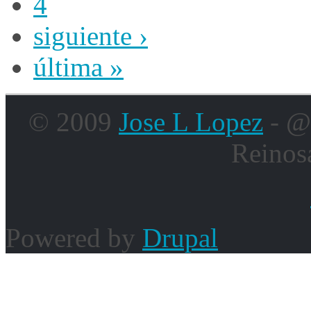
4
siguiente ›
última »
© 2009
Jose L Lopez
- @
Reinos
Powered by
Drupal