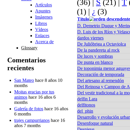
(36)
|
S
(21)
|
T
Artículos
(1)
|
¿
(3)
Apuntes
Imágenes
Título
Libros
D. Demetrio Duque y Merin
Vídeos
D. Luis de los Ríos y Velas
Enlaces
dardos viernes
Acerca de
De Julióbriga a Octaviolca
Glossary
De la pandereta al rock
De luces y sombras
Comentarios
De punta en blanco
recientes
De toponimia menor aguaye
Decoración de temporada
San Mateo
hace 8 años 10
Del artesano al remendón
months
Del Reinosa y Campoo de A
Moitas gracias por tus
Del vestir tradicional a la mo
animos
hace 16 años 6
delfin Lara
months
delfitonos
Galería de fotos
hace 16 años
del_phin
6 months
Desarrollo y evolución urba
trajes campurrianos
hace 16
Desenfoque natural
años 7 months
Desnieve