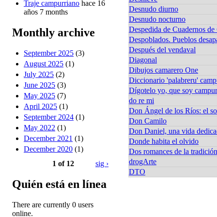
Traje campurriano
hace 16
Desnudo diurno
años 7 months
Desnudo nocturno
Despedida de Cuadernos d
Monthly archive
Despoblados. Pueblos desa
Después del vendaval
September 2025
(3)
Diagonal
August 2025
(1)
Dibujos camarero One
July 2025
(2)
Diccionario 'palabreru' camp
June 2025
(3)
Dígotelo yo, que soy campur
May 2025
(7)
do re mi
April 2025
(1)
Don Ángel de los Ríos: el s
September 2024
(1)
Don Camilo
May 2022
(1)
Don Daniel, una vida dedicad
December 2021
(1)
Donde habita el olvido
December 2020
(1)
Dos romances de la tradición
drogArte
1 of 12
sig ›
DTO
Quién está en línea
There are currently 0 users
online.