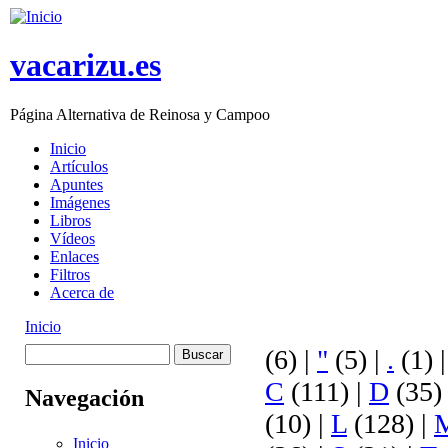
Skip to main content
vacarizu.es
Página Alternativa de Reinosa y Campoo
Inicio
Artículos
Main menu
Apuntes
Imágenes
Libros
Vídeos
Enlaces
Filtros
Acerca de
Inicio
You are here
Buscar
(6)
|
"
(5)
|
.
(1)
Formulario de
C
(111)
|
D
(35
Navegación
búsqueda
(10)
|
L
(128)
|
Inicio