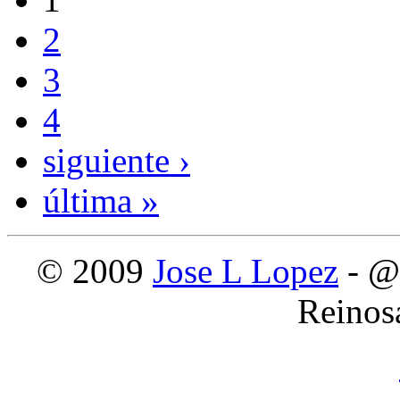
2
3
4
siguiente ›
última »
© 2009
Jose L Lopez
- @
Reinos