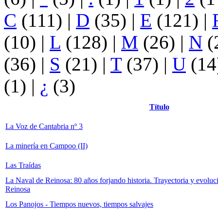
C
(111)
|
D
(35)
|
E
(121)
|
(10)
|
L
(128)
|
M
(26)
|
N
(
(36)
|
S
(21)
|
T
(37)
|
U
(14
(1)
|
¿
(3)
Título
La Voz de Cantabria nº 3
La minería en Campoo (II)
Las Traídas
La Naval de Reinosa: 80 años forjando historia. Trayectoria y evoluci
Reinosa
Los Panojos - Tiempos nuevos, tiempos salvajes