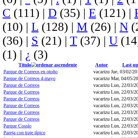
C
(111)
|
D
(35)
|
E
(121)
|
(10)
|
L
(128)
|
M
(26)
|
N
(
(36)
|
S
(21)
|
T
(37)
|
U
(14
(1)
|
¿
(3)
Título
Autor
Last u
Parque de Correos en otoño
vacarizu
Jue, 03/02/20
Parque de Correos 4-mayo
vacarizu
Mar, 04/05/20
Parque de Correos
vacarizu
Lun, 22/03/20
Parque de Correos
vacarizu
Lun, 22/03/20
Parque de Correos
vacarizu
Lun, 22/03/20
Parque de Correos
vacarizu
Lun, 22/03/20
Parque de Correos
vacarizu
Lun, 22/03/20
Parque de Correos
vacarizu
Lun, 22/03/20
Parque Cossío
vacarizu
Lun, 22/03/20
Pareja con traje típico
vacarizu
Lun, 22/03/20