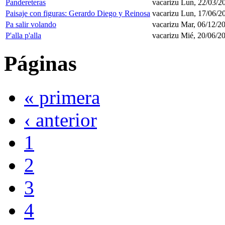
Pandereteras
vacarizu
Lun, 22/03/20
Paisaje con figuras: Gerardo Diego y Reinosa
vacarizu
Lun, 17/06/20
Pa salir volando
vacarizu
Mar, 06/12/20
P'alla p'alla
vacarizu
Mié, 20/06/20
Páginas
« primera
‹ anterior
1
2
3
4