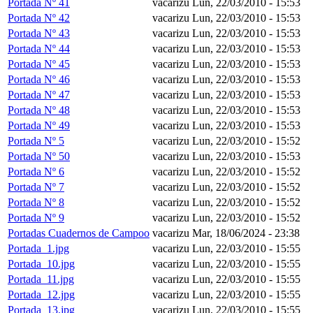
Portada Nº 41
vacarizu
Lun, 22/03/2010 - 15:53
Portada Nº 42
vacarizu
Lun, 22/03/2010 - 15:53
Portada Nº 43
vacarizu
Lun, 22/03/2010 - 15:53
Portada Nº 44
vacarizu
Lun, 22/03/2010 - 15:53
Portada Nº 45
vacarizu
Lun, 22/03/2010 - 15:53
Portada Nº 46
vacarizu
Lun, 22/03/2010 - 15:53
Portada Nº 47
vacarizu
Lun, 22/03/2010 - 15:53
Portada Nº 48
vacarizu
Lun, 22/03/2010 - 15:53
Portada Nº 49
vacarizu
Lun, 22/03/2010 - 15:53
Portada Nº 5
vacarizu
Lun, 22/03/2010 - 15:52
Portada Nº 50
vacarizu
Lun, 22/03/2010 - 15:53
Portada Nº 6
vacarizu
Lun, 22/03/2010 - 15:52
Portada Nº 7
vacarizu
Lun, 22/03/2010 - 15:52
Portada Nº 8
vacarizu
Lun, 22/03/2010 - 15:52
Portada Nº 9
vacarizu
Lun, 22/03/2010 - 15:52
Portadas Cuadernos de Campoo
vacarizu
Mar, 18/06/2024 - 23:38
Portada_1.jpg
vacarizu
Lun, 22/03/2010 - 15:55
Portada_10.jpg
vacarizu
Lun, 22/03/2010 - 15:55
Portada_11.jpg
vacarizu
Lun, 22/03/2010 - 15:55
Portada_12.jpg
vacarizu
Lun, 22/03/2010 - 15:55
Portada_13.jpg
vacarizu
Lun, 22/03/2010 - 15:55