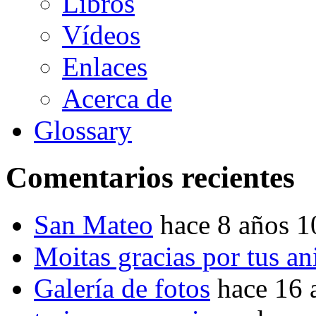
Libros
Vídeos
Enlaces
Acerca de
Glossary
Comentarios recientes
San Mateo
hace 8 años 
Moitas gracias por tus a
Galería de fotos
hace 16 