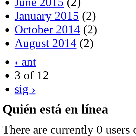
June 2015
(2)
January 2015
(2)
October 2014
(2)
August 2014
(2)
‹ ant
3 of 12
sig ›
Quién está en línea
There are currently 0 users 