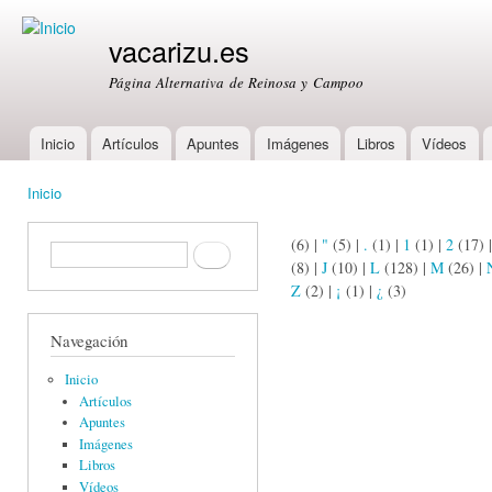
Ski
mai
vacarizu.es
con
Página Alternativa de Reinosa y Campoo
Inicio
Artículos
Apuntes
Imágenes
Libros
Vídeos
Main menu
Inicio
You are here
(6)
|
"
(5)
|
.
(1)
|
1
(1)
|
2
(17)
Formulario de búsqueda
Buscar
(8)
|
J
(10)
|
L
(128)
|
M
(26)
|
Z
(2)
|
¡
(1)
|
¿
(3)
Navegación
Inicio
Artículos
Apuntes
Imágenes
Libros
Vídeos