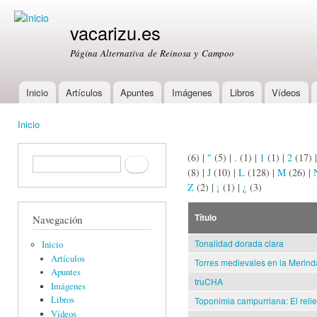
Ski
mai
vacarizu.es
con
Página Alternativa de Reinosa y Campoo
Inicio
Artículos
Apuntes
Imágenes
Libros
Vídeos
Main menu
Inicio
You are here
(6)
|
"
(5)
|
.
(1)
|
1
(1)
|
2
(17)
Formulario de búsqueda
Buscar
(8)
|
J
(10)
|
L
(128)
|
M
(26)
|
Z
(2)
|
¡
(1)
|
¿
(3)
Título
Navegación
Tonalidad dorada clara
Inicio
Artículos
Torres medievales en la Meri
Apuntes
truCHA
Imágenes
Libros
Toponimia campurriana: El reli
Vídeos