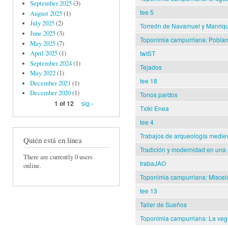
September 2025
(3)
tee 5
August 2025
(1)
July 2025
(2)
Torreón de Navamuel y Manriq
June 2025
(3)
Toponimia campurriana: Poblami
May 2025
(7)
twIST
April 2025
(1)
September 2024
(1)
Tejados
May 2022
(1)
tee 18
December 2021
(1)
December 2020
(1)
Tonos pardos
sig ›
1 of 12
Txiki Enea
tee 4
Trabajos de arqueología medi
Quién está en línea
Tradición y modernidad en un
There are currently 0 users
trabaJAO
online.
Toponimia campurriana: Misce
tee 13
Taller de Sueños
Toponimia campurriana: La vege