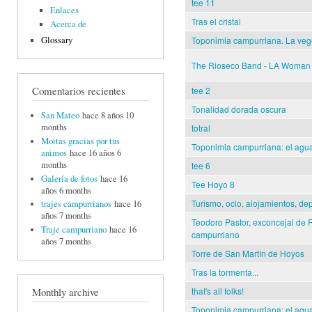
tee 11
Enlaces
Tras el cristal
Acerca de
Glossary
Toponimia campurriana. La vege
The Rioseco Band - LA Woman
Comentarios recientes
tee 2
Tonalidad dorada oscura
San Mateo
hace 8 años 10
months
totral
Moitas gracias por tus
Toponimia campurriana: el agua 
animos
hace 16 años 6
months
tee 6
Galería de fotos
hace 16
Tee Hoyo 8
años 6 months
Turismo, ocio, alojamientos, dep
trajes campurrianos
hace 16
años 7 months
Teodoro Pastor, exconcejal de R
Traje campurriano
hace 16
campurriano
años 7 months
Torre de San Martín de Hoyos
Tras la tormenta...
that's all folks!
Monthly archive
Toponimia campurriana: el agua