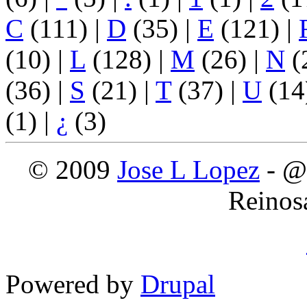
C
(111)
|
D
(35)
|
E
(121)
|
(10)
|
L
(128)
|
M
(26)
|
N
(
(36)
|
S
(21)
|
T
(37)
|
U
(14
(1)
|
¿
(3)
© 2009
Jose L Lopez
- @
Reinos
Powered by
Drupal