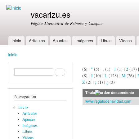
Ski
mai
vacarizu.es
con
Página Alternativa de Reinosa y Campoo
Inicio
Artículos
Apuntes
Imágenes
Libros
Vídeos
Main menu
Inicio
You are here
(6)
|
"
(5)
|
.
(1)
|
1
(1)
|
2
(17)
Formulario de búsqueda
Buscar
(8)
|
J
(10)
|
L
(128)
|
M
(26)
|
Z
(2)
|
¡
(1)
|
¿
(3)
Título
Navegación
www.regalodenavidad.com
Inicio
Artículos
Apuntes
Imágenes
Libros
Vídeos