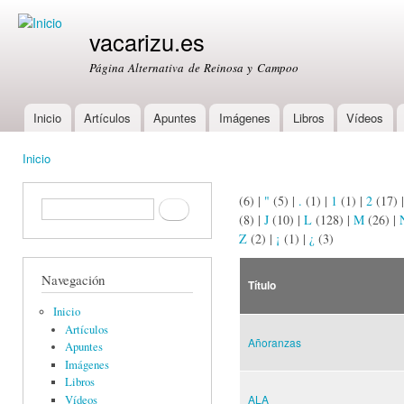
Ski
mai
vacarizu.es
con
Página Alternativa de Reinosa y Campoo
Inicio
Artículos
Apuntes
Imágenes
Libros
Vídeos
Main menu
Inicio
You are here
(6)
|
"
(5)
|
.
(1)
|
1
(1)
|
2
(17)
Formulario de búsqueda
Buscar
(8)
|
J
(10)
|
L
(128)
|
M
(26)
|
Z
(2)
|
¡
(1)
|
¿
(3)
Navegación
Título
Inicio
Artículos
Añoranzas
Apuntes
Imágenes
Libros
ALA
Vídeos