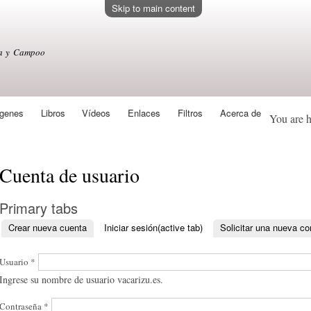
Skip to main content
sa y Campoo
genes
Libros
Vídeos
Enlaces
Filtros
Acerca de
You are 
Cuenta de usuario
Primary tabs
Crear nueva cuenta
Iniciar sesión
(active tab)
Solicitar una nueva c
Usuario
*
Ingrese su nombre de usuario vacarizu.es.
Contraseña
*