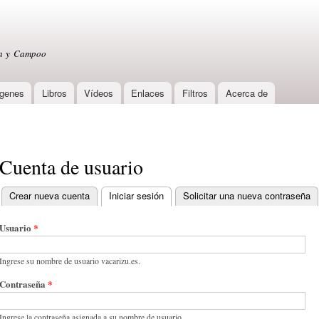
Skip to
main
content
sa y Campoo
genes
Libros
Vídeos
Enlaces
Filtros
Acerca de
Cuenta de usuario
Crear nueva cuenta
Iniciar sesión
(active tab)
Solicitar una nueva contraseña
Primary tabs
Usuario
*
Ingrese su nombre de usuario vacarizu.es.
Contraseña
*
Ingrese la contraseña asignada a su nombre de usuario.