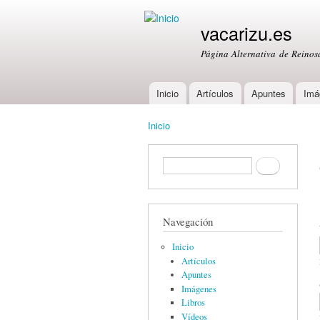
vacarizu.es
Página Alternativa de Reino
Inicio
Artículos
Apuntes
Imá
Main menu
Inicio
You are here
Formulario de búsqueda
Buscar
Navegación
Inicio
Artículos
Apuntes
Imágenes
Libros
Vídeos