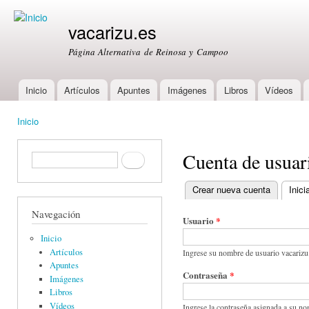
Ski
mai
vacarizu.es
con
Página Alternativa de Reinosa y Campoo
Inicio
Artículos
Apuntes
Imágenes
Libros
Vídeos
Main menu
Inicio
You are here
Cuenta de usuar
Formulario de búsqueda
Buscar
Crear nueva cuenta
Inici
Primary tabs
Navegación
Usuario
*
Inicio
Artículos
Ingrese su nombre de usuario vacarizu
Apuntes
Contraseña
*
Imágenes
Libros
Vídeos
Ingrese la contraseña asignada a su no