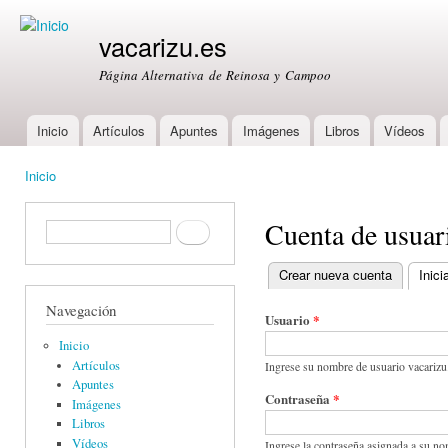
Ski
mai
vacarizu.es
con
Página Alternativa de Reinosa y Campoo
Inicio
Artículos
Apuntes
Imágenes
Libros
Vídeos
Main menu
Inicio
You are here
Cuenta de usuar
Formulario de búsqueda
Buscar
Crear nueva cuenta
Inici
Primary tabs
Navegación
Usuario
*
Inicio
Artículos
Ingrese su nombre de usuario vacarizu
Apuntes
Contraseña
*
Imágenes
Libros
Vídeos
Ingrese la contraseña asignada a su no