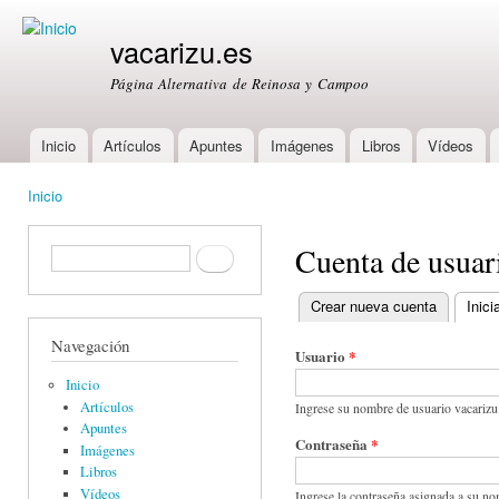
Ski
mai
vacarizu.es
con
Página Alternativa de Reinosa y Campoo
Inicio
Artículos
Apuntes
Imágenes
Libros
Vídeos
Main menu
Inicio
You are here
Cuenta de usuar
Formulario de búsqueda
Buscar
Crear nueva cuenta
Inici
Primary tabs
Navegación
Usuario
*
Inicio
Artículos
Ingrese su nombre de usuario vacarizu
Apuntes
Contraseña
*
Imágenes
Libros
Vídeos
Ingrese la contraseña asignada a su no