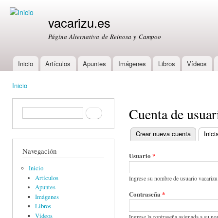
Ski
mai
vacarizu.es
con
Página Alternativa de Reinosa y Campoo
Inicio
Artículos
Apuntes
Imágenes
Libros
Vídeos
Main menu
Inicio
You are here
Cuenta de usuar
Formulario de búsqueda
Buscar
Crear nueva cuenta
Inici
Primary tabs
Navegación
Usuario
*
Inicio
Artículos
Ingrese su nombre de usuario vacarizu
Apuntes
Contraseña
*
Imágenes
Libros
Vídeos
Ingrese la contraseña asignada a su no