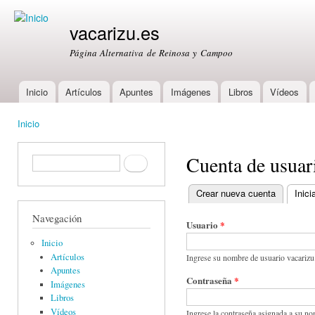
Ski
mai
vacarizu.es
con
Página Alternativa de Reinosa y Campoo
Inicio
Artículos
Apuntes
Imágenes
Libros
Vídeos
Main menu
Inicio
You are here
Cuenta de usuar
Formulario de búsqueda
Buscar
Crear nueva cuenta
Inici
Primary tabs
Navegación
Usuario
*
Inicio
Artículos
Ingrese su nombre de usuario vacarizu
Apuntes
Contraseña
*
Imágenes
Libros
Vídeos
Ingrese la contraseña asignada a su no