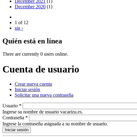
December 2021
(1)
December 2020
(1)
1 of 12
sig ›
Quién está en línea
There are currently 0 users online.
Cuenta de usuario
Crear nueva cuenta
Iniciar sesión
(active tab)
Primary tabs
Solicitar una nueva contraseña
Usuario
*
Ingrese su nombre de usuario vacarizu.es.
Contraseña
*
Ingrese la contraseña asignada a su nombre de usuario.