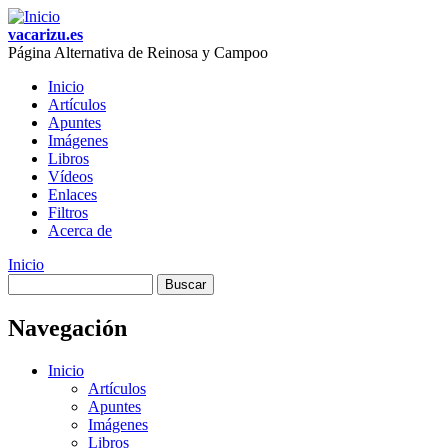
Skip to main content
vacarizu.es
Página Alternativa de Reinosa y Campoo
Inicio
Artículos
Main menu
Apuntes
Imágenes
Libros
Vídeos
Enlaces
Filtros
Acerca de
Inicio
Buscar
You are here
Formulario de búsqueda
Navegación
Inicio
Artículos
Apuntes
Imágenes
Libros