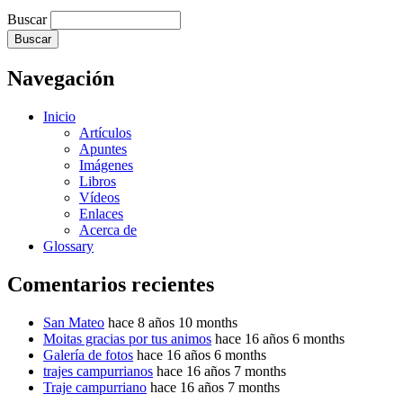
Buscar
Navegación
Inicio
Artículos
Apuntes
Imágenes
Libros
Vídeos
Enlaces
Acerca de
Glossary
Comentarios recientes
San Mateo
hace 8 años 10 months
Moitas gracias por tus animos
hace 16 años 6 months
Galería de fotos
hace 16 años 6 months
trajes campurrianos
hace 16 años 7 months
Traje campurriano
hace 16 años 7 months