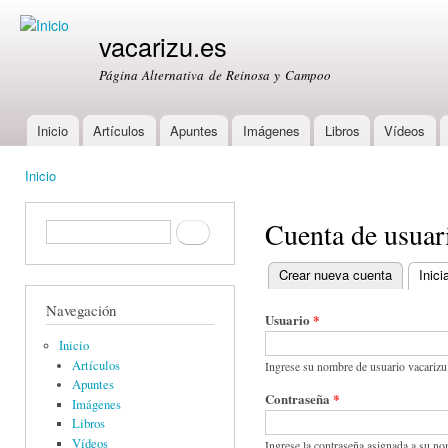
Ski
mai
vacarizu.es
con
Página Alternativa de Reinosa y Campoo
Inicio
Artículos
Apuntes
Imágenes
Libros
Vídeos
Main menu
Inicio
You are here
Cuenta de usuar
Formulario de búsqueda
Buscar
Crear nueva cuenta
Inici
Primary tabs
Navegación
Usuario
*
Inicio
Artículos
Ingrese su nombre de usuario vacarizu
Apuntes
Contraseña
*
Imágenes
Libros
Vídeos
Ingrese la contraseña asignada a su no