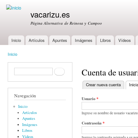
Ski
mai
vacarizu.es
con
Página Alternativa de Reinosa y Campoo
Inicio
Artículos
Apuntes
Imágenes
Libros
Vídeos
Main menu
Inicio
You are here
Cuenta de usuar
Formulario de búsqueda
Buscar
Crear nueva cuenta
Inici
Primary tabs
Navegación
Usuario
*
Inicio
Artículos
Ingrese su nombre de usuario vacarizu
Apuntes
Contraseña
*
Imágenes
Libros
Vídeos
Ingrese la contraseña asignada a su no