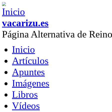
Skip to main content
vacarizu.es
Página Alternativa de Rei
Inicio
Main menu
Artículos
Apuntes
Imágenes
Libros
Vídeos