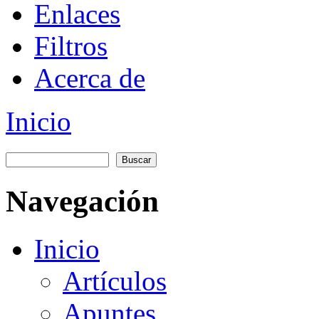
Enlaces
Filtros
Acerca de
Inicio
You are here
Buscar
Formulario de búsqueda
Navegación
Inicio
Artículos
Apuntes