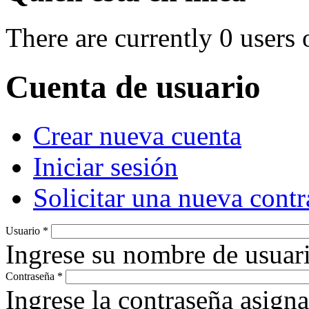
There are currently 0 users 
Cuenta de usuario
Crear nueva cuenta
Primary tabs
(active tab)
Iniciar sesión
Solicitar una nueva cont
Usuario
*
Ingrese su nombre de usuari
Contraseña
*
Ingrese la contraseña asign