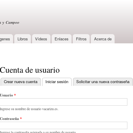
Skip to
main
content
sa y Campoo
genes
Libros
Vídeos
Enlaces
Filtros
Acerca de
Cuenta de usuario
Crear nueva cuenta
Iniciar sesión
(active tab)
Solicitar una nueva contraseña
Primary tabs
Usuario
*
Ingrese su nombre de usuario vacarizu.es.
Contraseña
*
Ingrese la contraseña asignada a su nombre de usuario.