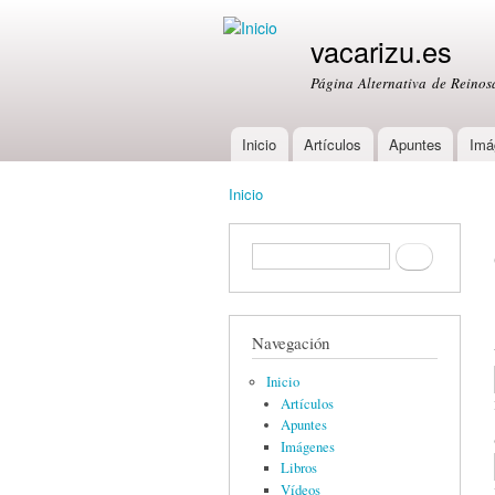
vacarizu.es
Página Alternativa de Reino
Inicio
Artículos
Apuntes
Imá
Main menu
Inicio
You are here
Formulario de búsqueda
Buscar
Navegación
Inicio
Artículos
Apuntes
Imágenes
Libros
Vídeos