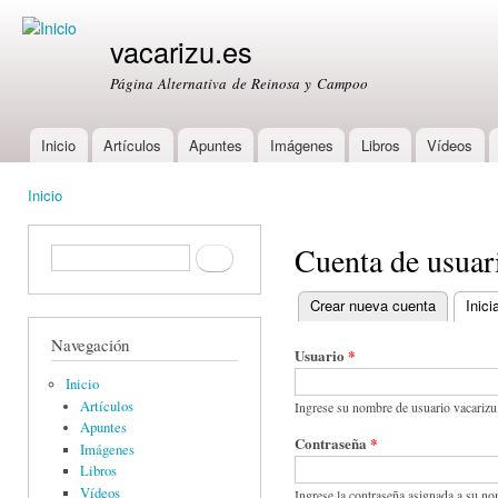
Ski
mai
vacarizu.es
con
Página Alternativa de Reinosa y Campoo
Inicio
Artículos
Apuntes
Imágenes
Libros
Vídeos
Main menu
Inicio
You are here
Cuenta de usuar
Formulario de búsqueda
Buscar
Crear nueva cuenta
Inici
Primary tabs
Navegación
Usuario
*
Inicio
Artículos
Ingrese su nombre de usuario vacarizu
Apuntes
Contraseña
*
Imágenes
Libros
Vídeos
Ingrese la contraseña asignada a su no