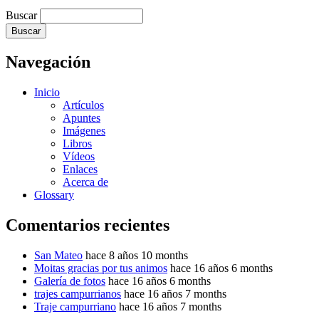
Buscar
Navegación
Inicio
Artículos
Apuntes
Imágenes
Libros
Vídeos
Enlaces
Acerca de
Glossary
Comentarios recientes
San Mateo
hace 8 años 10 months
Moitas gracias por tus animos
hace 16 años 6 months
Galería de fotos
hace 16 años 6 months
trajes campurrianos
hace 16 años 7 months
Traje campurriano
hace 16 años 7 months