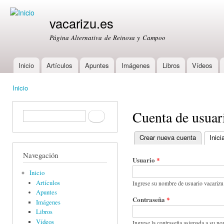
Ski
mai
vacarizu.es
con
Página Alternativa de Reinosa y Campoo
Inicio
Artículos
Apuntes
Imágenes
Libros
Vídeos
Main menu
Inicio
You are here
Cuenta de usuar
Formulario de búsqueda
Buscar
Crear nueva cuenta
Inici
Primary tabs
Navegación
Usuario
*
Inicio
Artículos
Ingrese su nombre de usuario vacarizu
Apuntes
Contraseña
*
Imágenes
Libros
Vídeos
Ingrese la contraseña asignada a su no