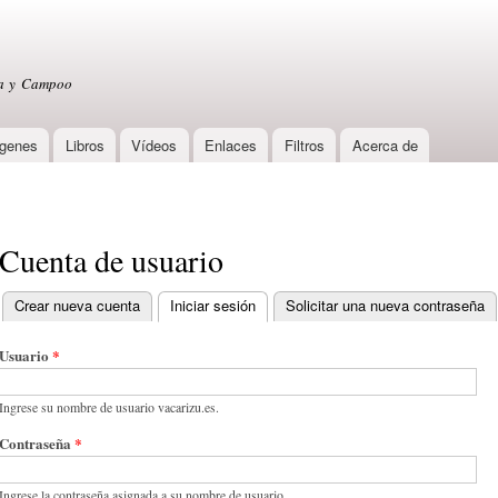
Skip to
main
content
sa y Campoo
genes
Libros
Vídeos
Enlaces
Filtros
Acerca de
Cuenta de usuario
Crear nueva cuenta
Iniciar sesión
(active tab)
Solicitar una nueva contraseña
Primary tabs
Usuario
*
Ingrese su nombre de usuario vacarizu.es.
Contraseña
*
Ingrese la contraseña asignada a su nombre de usuario.