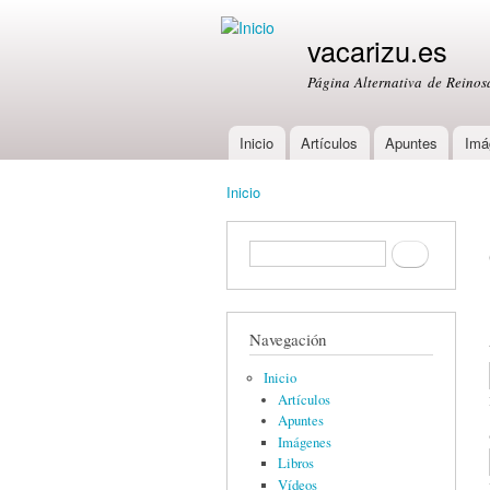
vacarizu.es
Página Alternativa de Reino
Inicio
Artículos
Apuntes
Imá
Main menu
Inicio
You are here
Formulario de búsqueda
Buscar
Navegación
Inicio
Artículos
Apuntes
Imágenes
Libros
Vídeos