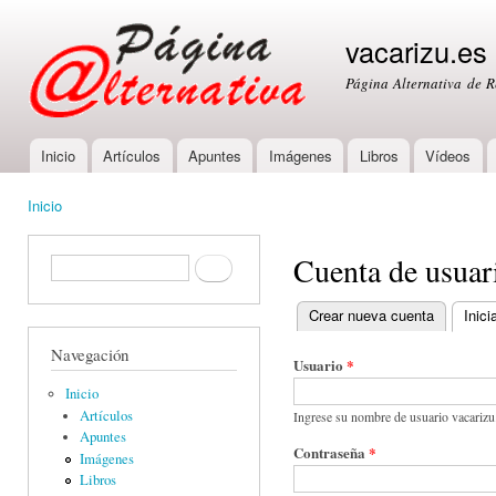
Ski
mai
vacarizu.es
con
Página Alternativa de 
Inicio
Artículos
Apuntes
Imágenes
Libros
Vídeos
Main menu
Inicio
You are here
Cuenta de usuar
Formulario de búsqueda
Buscar
Crear nueva cuenta
Inici
Primary tabs
Navegación
Usuario
*
Inicio
Artículos
Ingrese su nombre de usuario vacarizu
Apuntes
Contraseña
*
Imágenes
Libros