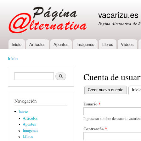
Ski
mai
vacarizu.es
con
Página Alternativa de 
Inicio
Artículos
Apuntes
Imágenes
Libros
Vídeos
Main menu
Inicio
You are here
Cuenta de usuar
Formulario de búsqueda
Buscar
Crear nueva cuenta
Inici
Primary tabs
Navegación
Usuario
*
Inicio
Artículos
Ingrese su nombre de usuario vacarizu
Apuntes
Contraseña
*
Imágenes
Libros